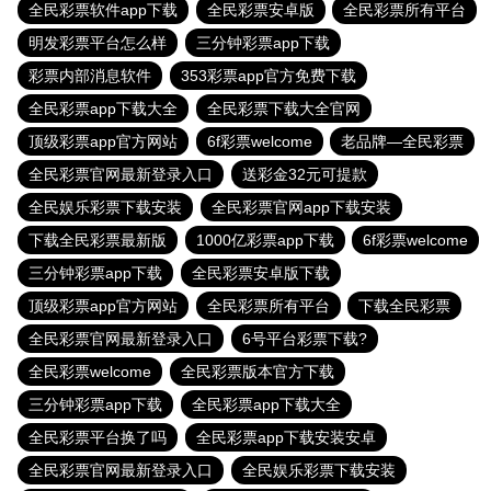
全民彩票软件app下载
全民彩票安卓版
全民彩票所有平台
明发彩票平台怎么样
三分钟彩票app下载
彩票内部消息软件
353彩票app官方免费下载
全民彩票app下载大全
全民彩票下载大全官网
顶级彩票app官方网站
6f彩票welcome
老品牌—全民彩票
全民彩票官网最新登录入口
送彩金32元可提款
全民娱乐彩票下载安装
全民彩票官网app下载安装
下载全民彩票最新版
1000亿彩票app下载
6f彩票welcome
三分钟彩票app下载
全民彩票安卓版下载
顶级彩票app官方网站
全民彩票所有平台
下载全民彩票
全民彩票官网最新登录入口
6号平台彩票下载?
全民彩票welcome
全民彩票版本官方下载
三分钟彩票app下载
全民彩票app下载大全
全民彩票平台换了吗
全民彩票app下载安装安卓
全民彩票官网最新登录入口
全民娱乐彩票下载安装