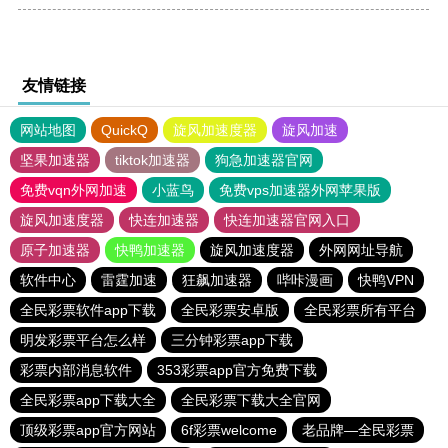
友情链接
网站地图
QuickQ
旋风加速度器
旋风加速
坚果加速器
tiktok加速器
狗急加速器官网
免费vqn外网加速
小蓝鸟
免费vps加速器外网苹果版
旋风加速度器
快连加速器
快连加速器官网入口
原子加速器
快鸭加速器
旋风加速度器
外网网址导航
软件中心
雷霆加速
狂飙加速器
哔咔漫画
快鸭VPN
全民彩票软件app下载
全民彩票安卓版
全民彩票所有平台
明发彩票平台怎么样
三分钟彩票app下载
彩票内部消息软件
353彩票app官方免费下载
全民彩票app下载大全
全民彩票下载大全官网
顶级彩票app官方网站
6f彩票welcome
老品牌—全民彩票