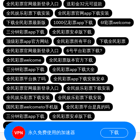
全民彩票官网最新登录入口
送彩金32元可提款
全民娱乐彩票下载安装
全民彩票官网app下载安装
下载全民彩票最新版
1000亿彩票app下载
6f彩票welcome
三分钟彩票app下载
全民彩票安卓版下载
顶级彩票app官方网站
全民彩票所有平台
下载全民彩票
全民彩票官网最新登录入口
6号平台彩票下载?
全民彩票welcome
全民彩票版本官方下载
三分钟彩票app下载
全民彩票app下载大全
全民彩票平台换了吗
全民彩票app下载安装安卓
全民彩票官网最新登录入口
全民娱乐彩票下载安装
全民娱乐彩票下载安装
全民娱乐彩票下载安装
国民彩票welcometo手机版
全民彩票平台是真的吗
三分钟彩票app下载
全民彩票安卓版下载
welcome大发购彩
乐发III500登录入口
永久免费使用的加速器
下载