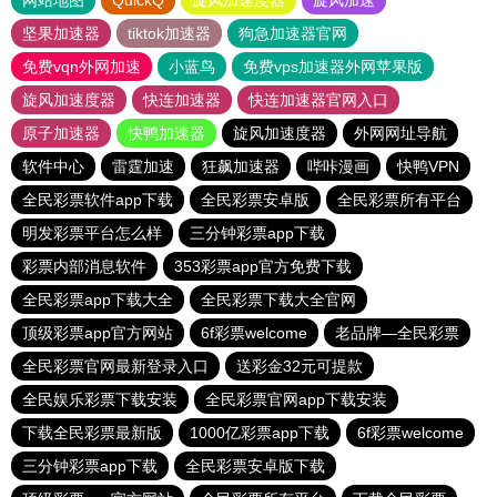
网站地图
QuickQ
旋风加速度器
旋风加速
坚果加速器
tiktok加速器
狗急加速器官网
免费vqn外网加速
小蓝鸟
免费vps加速器外网苹果版
旋风加速度器
快连加速器
快连加速器官网入口
原子加速器
快鸭加速器
旋风加速度器
外网网址导航
软件中心
雷霆加速
狂飙加速器
哔咔漫画
快鸭VPN
全民彩票软件app下载
全民彩票安卓版
全民彩票所有平台
明发彩票平台怎么样
三分钟彩票app下载
彩票内部消息软件
353彩票app官方免费下载
全民彩票app下载大全
全民彩票下载大全官网
顶级彩票app官方网站
6f彩票welcome
老品牌—全民彩票
全民彩票官网最新登录入口
送彩金32元可提款
全民娱乐彩票下载安装
全民彩票官网app下载安装
下载全民彩票最新版
1000亿彩票app下载
6f彩票welcome
三分钟彩票app下载
全民彩票安卓版下载