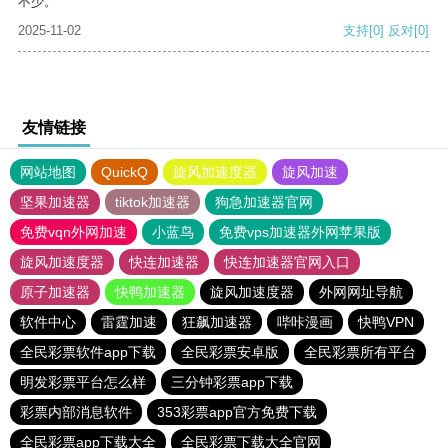
不少。
2025-11-02
支持
[0]
反对
[0]
友情链接
网站地图
QuickQ
旋风加速度器
旋风加速
坚果加速器
tiktok加速器
狗急加速器官网
免费vqn外网加速
小蓝鸟
免费vps加速器外网苹果版
旋风加速度器
快连加速器
快连加速器官网入口
原子加速器
快鸭加速器
旋风加速度器
外网网址导航
软件中心
雷霆加速
狂飙加速器
哔咔漫画
快鸭VPN
全民彩票软件app下载
全民彩票安卓版
全民彩票所有平台
明发彩票平台怎么样
三分钟彩票app下载
彩票内部消息软件
353彩票app官方免费下载
全民彩票app下载大全
全民彩票下载大全官网