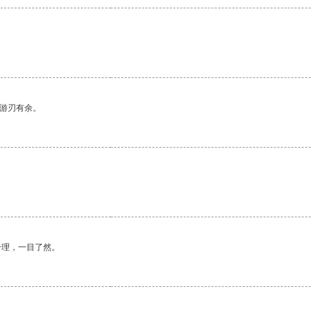
中游刃有余。
合理，一目了然。