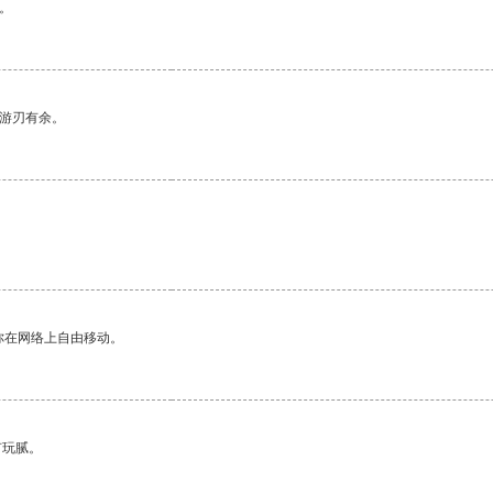
。
中游刃有余。
你在网络上自由移动。
有玩腻。