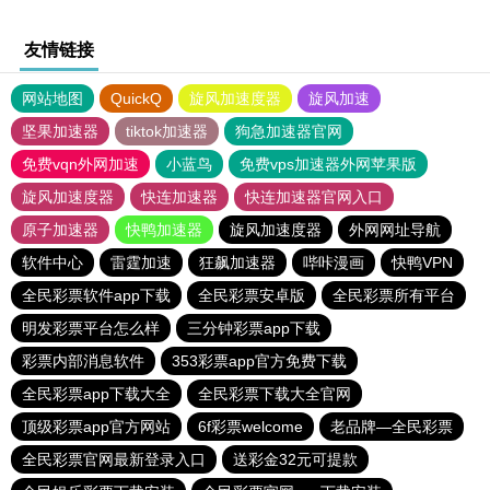
友情链接
网站地图
QuickQ
旋风加速度器
旋风加速
坚果加速器
tiktok加速器
狗急加速器官网
免费vqn外网加速
小蓝鸟
免费vps加速器外网苹果版
旋风加速度器
快连加速器
快连加速器官网入口
原子加速器
快鸭加速器
旋风加速度器
外网网址导航
软件中心
雷霆加速
狂飙加速器
哔咔漫画
快鸭VPN
全民彩票软件app下载
全民彩票安卓版
全民彩票所有平台
明发彩票平台怎么样
三分钟彩票app下载
彩票内部消息软件
353彩票app官方免费下载
全民彩票app下载大全
全民彩票下载大全官网
顶级彩票app官方网站
6f彩票welcome
老品牌—全民彩票
全民彩票官网最新登录入口
送彩金32元可提款