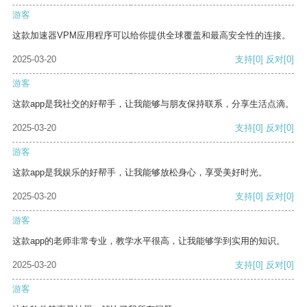
游客
这款加速器VPM应用程序可以给你提供全球覆盖和最高安全性的连接。
2025-03-20
支持
[0]
反对
[0]
游客
这款app是我社交的好帮手，让我能够与朋友保持联系，分享生活点滴。
2025-03-20
支持
[0]
反对
[0]
游客
这款app是我娱乐的好帮手，让我能够放松身心，享受美好时光。
2025-03-20
支持
[0]
反对
[0]
游客
这款app的老师非常专业，教学水平很高，让我能够学到实用的知识。
2025-03-20
支持
[0]
反对
[0]
游客