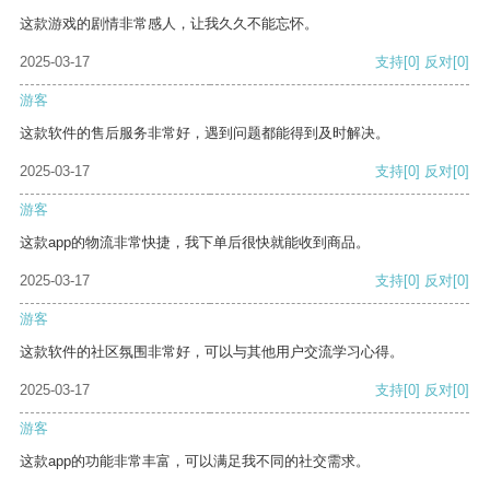
这款游戏的剧情非常感人，让我久久不能忘怀。
2025-03-17
支持
[0]
反对
[0]
游客
这款软件的售后服务非常好，遇到问题都能得到及时解决。
2025-03-17
支持
[0]
反对
[0]
游客
这款app的物流非常快捷，我下单后很快就能收到商品。
2025-03-17
支持
[0]
反对
[0]
游客
这款软件的社区氛围非常好，可以与其他用户交流学习心得。
2025-03-17
支持
[0]
反对
[0]
游客
这款app的功能非常丰富，可以满足我不同的社交需求。