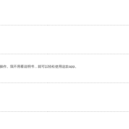
。
操作。我不用看说明书，就可以轻松使用这款app。
。