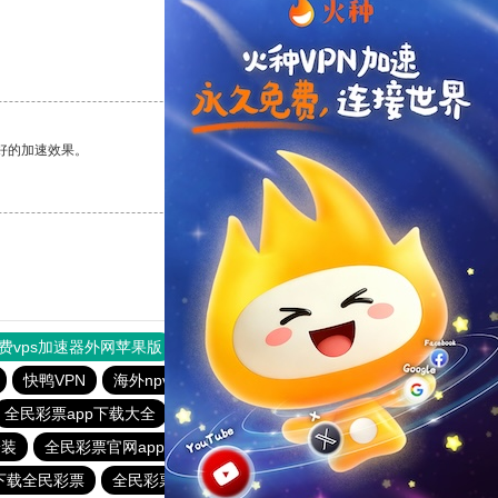
支持
[0]
反对
[0]
好的加速效果。
支持
[0]
反对
[0]
费vps加速器外网苹果版
旋风加速度器
快连加速器
快鸭VPN
海外npv加速器官网
全民彩票软件app下载
全民彩票app下载大全
全民彩票下载大全官网
安装
全民彩票官网app下载安装
下载全民彩票最新版
下载全民彩票
全民彩票官网最新登录入口
6号平台彩票下载?