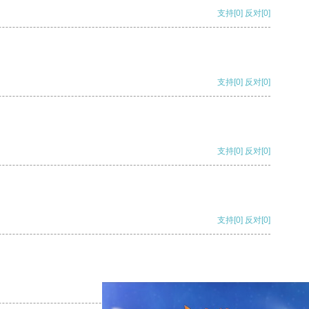
支持
[0]
反对
[0]
支持
[0]
反对
[0]
支持
[0]
反对
[0]
支持
[0]
反对
[0]
支持
[0]
反对
[0]