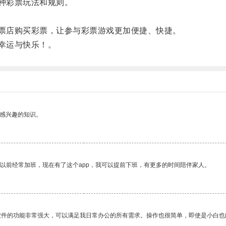
种彩票玩法和规则。
票店购买彩票，让参与彩票游戏更加便捷、快捷。
幸运与快乐！。
己感兴趣的知识。
我以前经常加班，现在有了这个app，我可以提前下班，有更多的时间陪伴家人。
软件的功能非常强大，可以满足我日常办公的所有需求。操作也很简单，即使是小白也