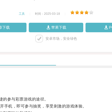
工具
|
时间：2025-03-18
|
卓下载
苹果下载
安卓市场，安全绿色
捷的参与彩票游戏的途径。
开手机，即可参与抽奖，享受刺激的游戏体验。