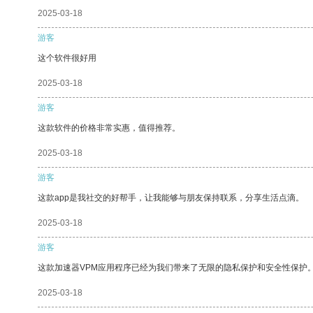
2025-03-18
游客
这个软件很好用
2025-03-18
游客
这款软件的价格非常实惠，值得推荐。
2025-03-18
游客
这款app是我社交的好帮手，让我能够与朋友保持联系，分享生活点滴。
2025-03-18
游客
这款加速器VPM应用程序已经为我们带来了无限的隐私保护和安全性保护
2025-03-18