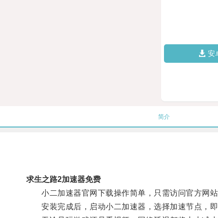
安
简介
求生之路2加速器免费
小二加速器官网下载操作简单，只需访问官方网站
安装完成后，启动小二加速器，选择加速节点，即