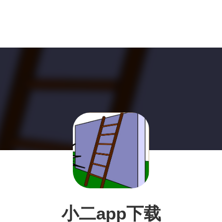
小二app下载