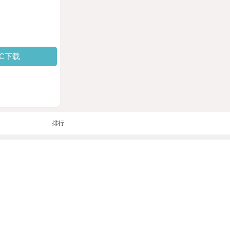
PC下载
排行