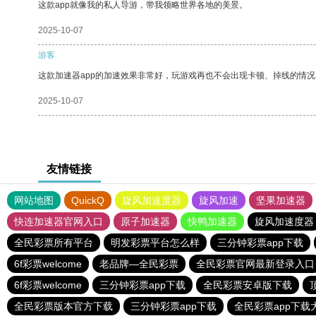
这款app就像我的私人导游，带我领略世界各地的美景。
2025-10-07
游客
这款加速器app的加速效果非常好，玩游戏再也不会出现卡顿、掉线的情况
2025-10-07
友情链接
网站地图
QuickQ
旋风加速度器
旋风加速
坚果加速器
快连加速器官网入口
原子加速器
快鸭加速器
旋风加速度器
全民彩票所有平台
明发彩票平台怎么样
三分钟彩票app下载
6f彩票welcome
老品牌—全民彩票
全民彩票官网最新登录入口
6f彩票welcome
三分钟彩票app下载
全民彩票安卓版下载
全民彩票版本官方下载
三分钟彩票app下载
全民彩票app下载