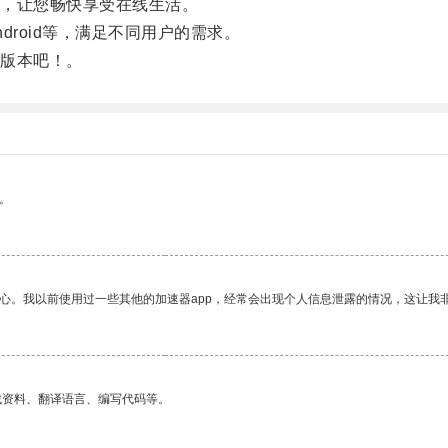
，让您畅快享受在线生活。
droid等，满足不同用户的需求。
版本吧！。
。
放心。我以前使用过一些其他的加速器app，经常会出现个人信息泄露的情况，这让我
找资料、翻译语言、编写代码等。