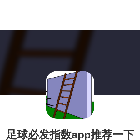
足球必发指数app推荐一下