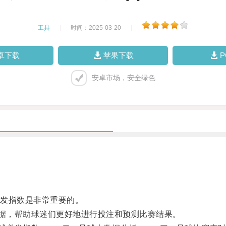
工具
|
时间：2025-03-20
|
卓下载
苹果下载
安卓市场，安全绿色
发指数是非常重要的。
据，帮助球迷们更好地进行投注和预测比赛结果。