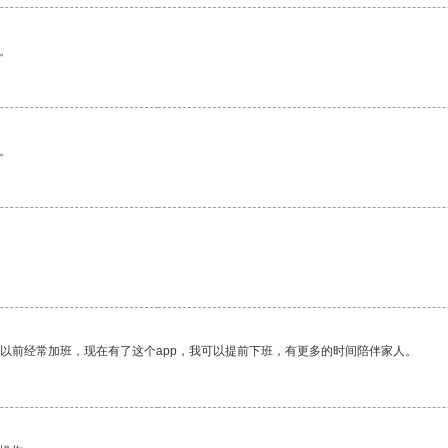
。
。
我以前经常加班，现在有了这个app，我可以提前下班，有更多的时间陪伴家人。