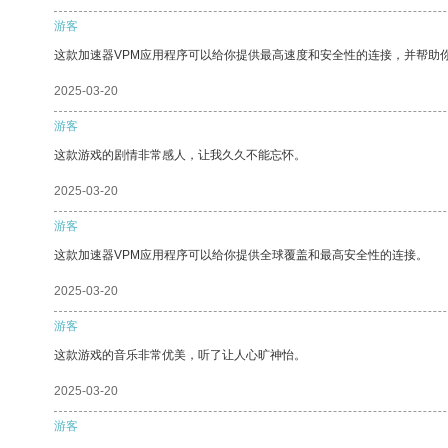
游客
这款加速器VPM应用程序可以给你提供最高速度和安全性的连接，并帮助
2025-03-20
游客
这款游戏的剧情非常感人，让我久久不能忘怀。
2025-03-20
游客
这款加速器VPM应用程序可以给你提供全球覆盖和最高安全性的连接。
2025-03-20
游客
这款游戏的音乐非常优美，听了让人心旷神怡。
2025-03-20
游客