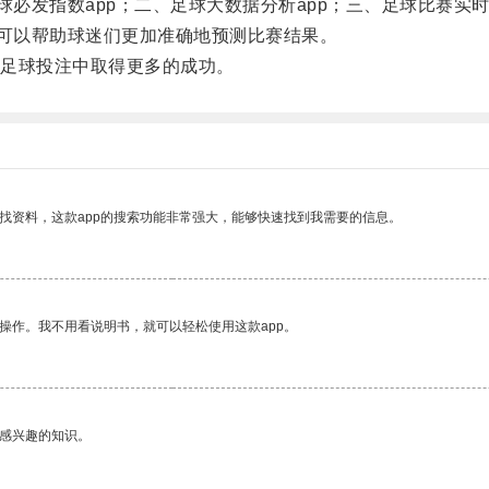
发指数app；二、足球大数据分析app；三、足球比赛实时
可以帮助球迷们更加准确地预测比赛结果。
足球投注中取得更多的成功。
找资料，这款app的搜索功能非常强大，能够快速找到我需要的信息。
操作。我不用看说明书，就可以轻松使用这款app。
己感兴趣的知识。