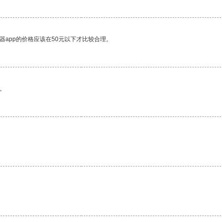
器app的价格应该在50元以下才比较合理。
。