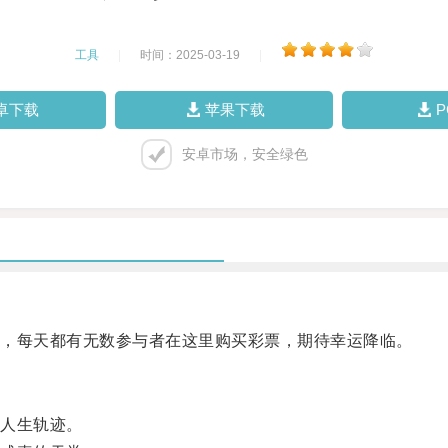
工具
|
时间：2025-03-19
|
卓下载
苹果下载
安卓市场，安全绿色
，每天都有无数参与者在这里购买彩票，期待幸运降临。
人生轨迹。