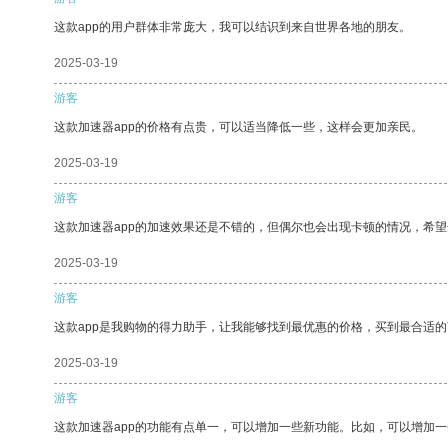
这款app的用户群体非常庞大，我可以结识到来自世界各地的朋友。
2025-03-19
游客
这款加速器app的价格有点贵，可以适当降低一些，这样会更加亲民。
2025-03-19
游客
这款加速器app的加速效果还是不错的，但偶尔也会出现卡顿的情况，希
2025-03-19
游客
这款app是我购物的得力助手，让我能够找到最优惠的价格，买到最合适
2025-03-19
游客
这款加速器app的功能有点单一，可以增加一些新功能。比如，可以增加