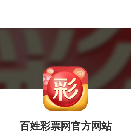
百姓彩票网官方网站