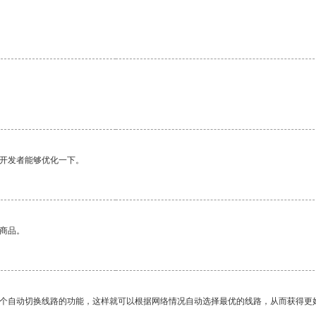
望开发者能够优化一下。
的商品。
一个自动切换线路的功能，这样就可以根据网络情况自动选择最优的线路，从而获得更