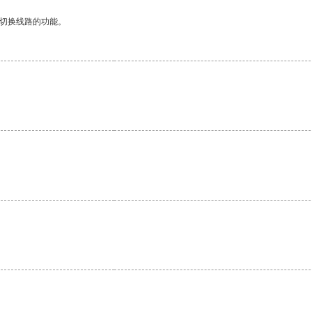
动切换线路的功能。