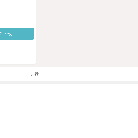
PC下载
排行