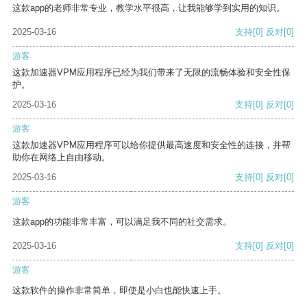
这款app的老师非常专业，教学水平很高，让我能够学到实用的知识。
2025-03-16
支持
[0]
反对
[0]
游客
这款加速器VPM应用程序已经为我们带来了无限的流畅体验和安全性保
护。
2025-03-16
支持
[0]
反对
[0]
游客
这款加速器VPM应用程序可以给你提供最高速度和安全性的连接，并帮
助你在网络上自由移动。
2025-03-16
支持
[0]
反对
[0]
游客
这款app的功能非常丰富，可以满足我不同的社交需求。
2025-03-16
支持
[0]
反对
[0]
游客
这款软件的操作非常简单，即使是小白也能快速上手。