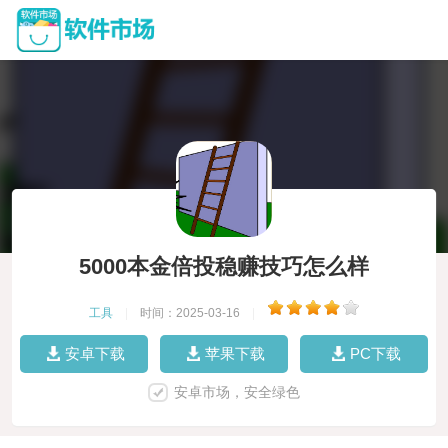
5000本金倍投稳赚技巧怎么样
工具
|
时间：2025-03-16
|
安卓下载
苹果下载
PC下载
安卓市场，安全绿色