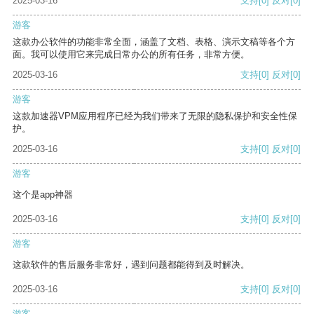
2025-03-16
支持
[0]
反对
[0]
游客
这款办公软件的功能非常全面，涵盖了文档、表格、演示文稿等各个方
面。我可以使用它来完成日常办公的所有任务，非常方便。
2025-03-16
支持
[0]
反对
[0]
游客
这款加速器VPM应用程序已经为我们带来了无限的隐私保护和安全性保
护。
2025-03-16
支持
[0]
反对
[0]
游客
这个是app神器
2025-03-16
支持
[0]
反对
[0]
游客
这款软件的售后服务非常好，遇到问题都能得到及时解决。
2025-03-16
支持
[0]
反对
[0]
游客