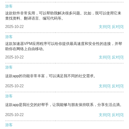
游客
这款软件非常实用，可以帮助我解决很多问题。比如，我可以使用它来
查找资料、翻译语言、编写代码等。
2025-10-22
支持
[0]
反对
[0]
游客
这款加速器VPM应用程序可以给你提供最高速度和安全性的连接，并帮
助你在网络上自由移动。
2025-10-22
支持
[0]
反对
[0]
游客
这款app的功能非常丰富，可以满足我不同的社交需求。
2025-10-22
支持
[0]
反对
[0]
游客
这款app是我社交的好帮手，让我能够与朋友保持联系，分享生活点滴。
2025-10-22
支持
[0]
反对
[0]
游客