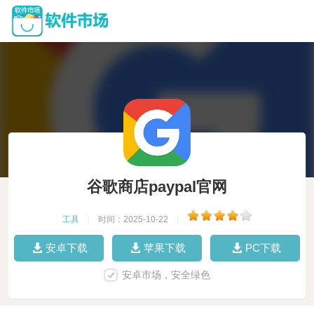
谷歌商店paypal官网
工具
|
时间：2025-10-22
|
安卓下载
苹果下载
PC下载
安卓市场，安全绿色