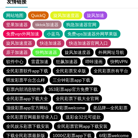
友情链接
网站地图
QuickQ
旋风加速度器
旋风加速
坚果加速器
tiktok加速器
狗急加速器官网
免费vqn外网加速
小蓝鸟
免费vps加速器外网苹果版
旋风加速度器
快连加速器
快连加速器官网入口
原子加速器
快鸭加速器
旋风加速度器
外网网址导航
软件中心
雷霆加速
狂飙加速器
哔咔漫画
快鸭VPN
全民彩票软件app下载
全民彩票安卓版
全民彩票所有平台
明发彩票平台怎么样
三分钟彩票app下载
彩票内部消息软件
353彩票app官方免费下载
全民彩票app下载大全
全民彩票下载大全官网
顶级彩票app官方网站
6f彩票welcome
老品牌—全民彩票
全民彩票官网最新登录入口
送彩金32元可提款
全民娱乐彩票下载安装
全民彩票官网app下载安装
下载全民彩票最新版
1000亿彩票app下载
6f彩票welcome