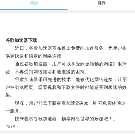
简介
排行
谷歌加速器下载
近日，谷歌加速器宣布推出免费的加速服务，为用户提
供更快速和稳定的网络连接。
通过谷歌加速器，用户可以享受到更顺畅的网络冲浪体
验，不再受到网络拥堵和速度慢的困扰。
谷歌加速器采用先进的技术，能够优化网络连接，让用
户在浏览网页、观看视频和下载文件时都能感受到极速的效
果。
现在，用户只需下载谷歌加速器App，即可免费体验这
一服务。
快来尝试谷歌加速器，畅享网络世界的乐趣吧！。
#37#