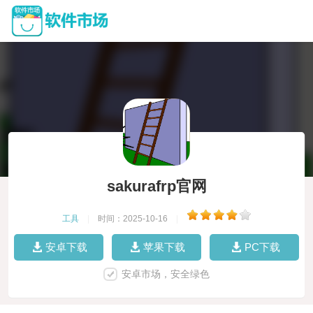
sakurafrp官网
工具
|
时间：2025-10-16
|
安卓下载
苹果下载
PC下载
安卓市场，安全绿色