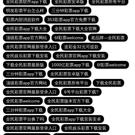
全民彩票软件app下载
全民彩票安卓版
全民彩票所有平台
明发彩票平台怎么样
三分钟彩票app下载
彩票内部消息软件
353彩票app官方免费下载
全民彩票app下载大全
全民彩票下载大全官网
顶级彩票app官方网站
6f彩票welcome
老品牌—全民彩票
全民彩票官网最新登录入口
送彩金32元可提款
全民娱乐彩票下载安装
全民彩票官网app下载安装
下载全民彩票最新版
1000亿彩票app下载
6f彩票welcome
三分钟彩票app下载
全民彩票安卓版下载
顶级彩票app官方网站
全民彩票所有平台
下载全民彩票
全民彩票官网最新登录入口
6号平台彩票下载?
全民彩票welcome
全民彩票版本官方下载
三分钟彩票app下载
全民彩票app下载大全
全民彩票平台换了吗
全民彩票app下载安装安卓
全民彩票官网最新登录入口
全民娱乐彩票下载安装