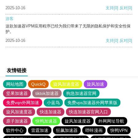
2025-10-16
支持
[0]
反对
[0]
游客
这款加速器VPM应用程序已经为我们带来了无限的隐私保护和安全性保
护。
2025-10-16
支持
[0]
反对
[0]
友情链接
网站地图
QuickQ
旋风加速度器
旋风加速
坚果加速器
tiktok加速器
狗急加速器官网
免费vqn外网加速
小蓝鸟
免费vps加速器外网苹果版
旋风加速度器
快连加速器
快连加速器官网入口
原子加速器
快鸭加速器
旋风加速度器
外网网址导航
软件中心
雷霆加速
狂飙加速器
哔咔漫画
快鸭VPN