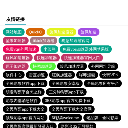
友情链接
网站地图
QuickQ
旋风加速度器
旋风加速
坚果加速器
tiktok加速器
狗急加速器官网
免费vqn外网加速
小蓝鸟
免费vps加速器外网苹果版
旋风加速度器
快连加速器
快连加速器官网入口
原子加速器
快鸭加速器
旋风加速度器
外网网址导航
软件中心
雷霆加速
狂飙加速器
哔咔漫画
快鸭VPN
全民彩票软件app下载
全民彩票安卓版
全民彩票所有平台
明发彩票平台怎么样
三分钟彩票app下载
彩票内部消息软件
353彩票app官方免费下载
全民彩票app下载大全
全民彩票下载大全官网
顶级彩票app官方网站
6f彩票welcome
老品牌—全民彩票
全民彩票官网最新登录入口
送彩金32元可提款