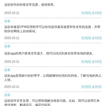
这款软件的价格非常实惠，值得推荐。
2025-10-11
支持
[0]
反对
[0]
游客
这款加速器VPM应用程序可以给你提供最高速度和安全性的连接，并帮
助你在网络上自由移动。
2025-10-11
支持
[0]
反对
[0]
游客
这款app的用户群体非常庞大，我可以结识到来自世界各地的朋友。
2025-10-11
支持
[0]
反对
[0]
游客
这款app是我旅行的好帮手，让我能够轻松找到目的地，了解当地的风土
人情。
2025-10-11
支持
[0]
反对
[0]
游客
这款软件非常实用，可以帮助我解决很多问题。比如，我可以使用它来
查找资料、翻译语言、编写代码等。