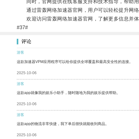
同时，官网提供在线客服支持和技术指导，帮助用
通过雷轰网络加速器官网，用户可以轻松提升网络
欢迎访问雷轰网络加速器官网，了解更多信息并体
#37#
评论
游客
这款加速器VPM应用程序可以给你提供全球覆盖和最高安全性的连接。
2025-10-06
游客
这款app就像我的娱乐小助手，随时随地为我的娱乐提供帮助。
2025-10-06
游客
这款app的物流非常快捷，我下单后很快就能收到商品。
2025-10-06