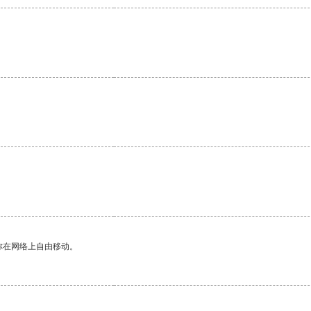
你在网络上自由移动。