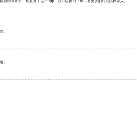
我以前经常加班，现在有了这个app，我可以提前下班，有更多的时间陪伴家人。
野。
情。