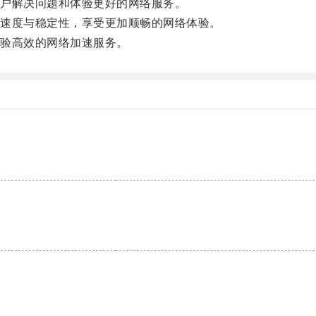
户解决问题和体验更好的网络服务。
速度与稳定性，享受更加顺畅的网络体验。
验高效的网络加速服务。