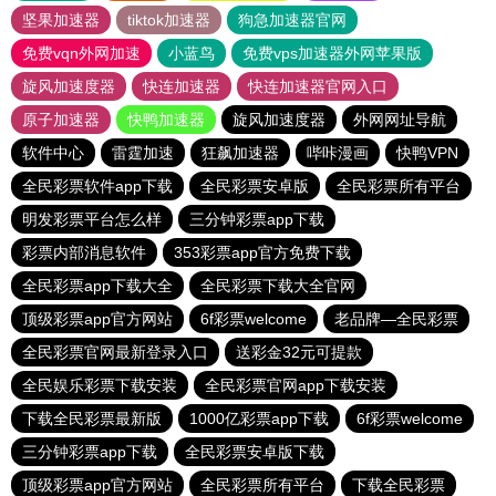
坚果加速器
tiktok加速器
狗急加速器官网
免费vqn外网加速
小蓝鸟
免费vps加速器外网苹果版
旋风加速度器
快连加速器
快连加速器官网入口
原子加速器
快鸭加速器
旋风加速度器
外网网址导航
软件中心
雷霆加速
狂飙加速器
哔咔漫画
快鸭VPN
全民彩票软件app下载
全民彩票安卓版
全民彩票所有平台
明发彩票平台怎么样
三分钟彩票app下载
彩票内部消息软件
353彩票app官方免费下载
全民彩票app下载大全
全民彩票下载大全官网
顶级彩票app官方网站
6f彩票welcome
老品牌—全民彩票
全民彩票官网最新登录入口
送彩金32元可提款
全民娱乐彩票下载安装
全民彩票官网app下载安装
下载全民彩票最新版
1000亿彩票app下载
6f彩票welcome
三分钟彩票app下载
全民彩票安卓版下载
顶级彩票app官方网站
全民彩票所有平台
下载全民彩票