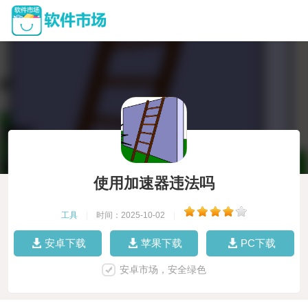
使用加速器违法吗
工具
|
时间：2025-10-02
|
安卓下载
苹果下载
PC下载
安卓市场，安全绿色