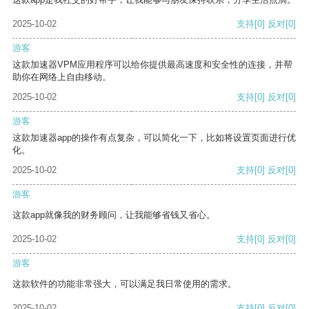
2025-10-02
支持
[0]
反对
[0]
游客
这款加速器VPM应用程序可以给你提供最高速度和安全性的连接，并帮
助你在网络上自由移动。
2025-10-02
支持
[0]
反对
[0]
游客
这款加速器app的操作有点复杂，可以简化一下，比如将设置页面进行优
化。
2025-10-02
支持
[0]
反对
[0]
游客
这款app就像我的财务顾问，让我能够省钱又省心。
2025-10-02
支持
[0]
反对
[0]
游客
这款软件的功能非常强大，可以满足我日常使用的需求。
2025-10-02
支持
[0]
反对
[0]