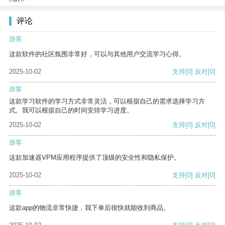
评论
游客
这款软件的社区氛围非常好，可以与其他用户交流学习心得。
2025-10-02
支持
[0]
反对
[0]
游客
这款学习软件的学习方式非常灵活，可以根据自己的需求选择学习方
式。我可以根据自己的时间安排学习进度。
2025-10-02
支持
[0]
反对
[0]
游客
这款加速器VPM应用程序提供了顶级的安全性和隐私保护。
2025-10-02
支持
[0]
反对
[0]
游客
这款app的物流非常快捷，我下单后很快就能收到商品。