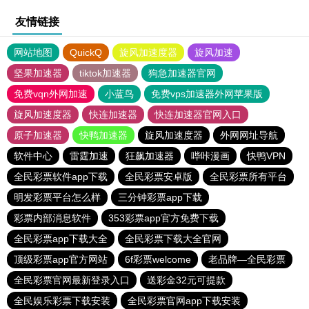
友情链接
网站地图
QuickQ
旋风加速度器
旋风加速
坚果加速器
tiktok加速器
狗急加速器官网
免费vqn外网加速
小蓝鸟
免费vps加速器外网苹果版
旋风加速度器
快连加速器
快连加速器官网入口
原子加速器
快鸭加速器
旋风加速度器
外网网址导航
软件中心
雷霆加速
狂飙加速器
哔咔漫画
快鸭VPN
全民彩票软件app下载
全民彩票安卓版
全民彩票所有平台
明发彩票平台怎么样
三分钟彩票app下载
彩票内部消息软件
353彩票app官方免费下载
全民彩票app下载大全
全民彩票下载大全官网
顶级彩票app官方网站
6f彩票welcome
老品牌—全民彩票
全民彩票官网最新登录入口
送彩金32元可提款
全民娱乐彩票下载安装
全民彩票官网app下载安装