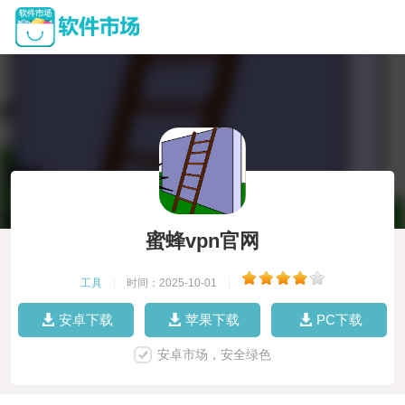
蜜蜂vpn官网
工具
|
时间：2025-10-01
|
安卓下载
苹果下载
PC下载
安卓市场，安全绿色