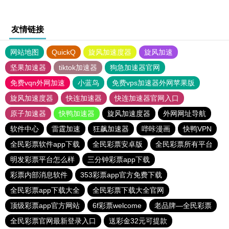
友情链接
网站地图
QuickQ
旋风加速度器
旋风加速
坚果加速器
tiktok加速器
狗急加速器官网
免费vqn外网加速
小蓝鸟
免费vps加速器外网苹果版
旋风加速度器
快连加速器
快连加速器官网入口
原子加速器
快鸭加速器
旋风加速度器
外网网址导航
软件中心
雷霆加速
狂飙加速器
哔咔漫画
快鸭VPN
全民彩票软件app下载
全民彩票安卓版
全民彩票所有平台
明发彩票平台怎么样
三分钟彩票app下载
彩票内部消息软件
353彩票app官方免费下载
全民彩票app下载大全
全民彩票下载大全官网
顶级彩票app官方网站
6f彩票welcome
老品牌—全民彩票
全民彩票官网最新登录入口
送彩金32元可提款