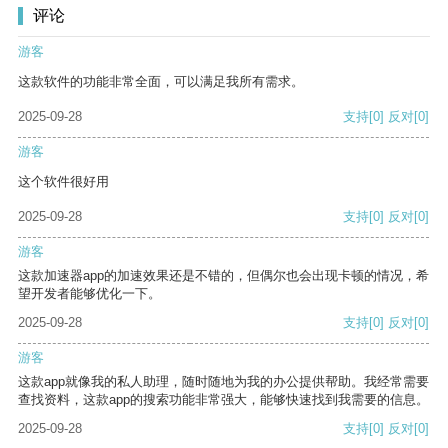
评论
游客
这款软件的功能非常全面，可以满足我所有需求。
2025-09-28
支持
[0]
反对
[0]
游客
这个软件很好用
2025-09-28
支持
[0]
反对
[0]
游客
这款加速器app的加速效果还是不错的，但偶尔也会出现卡顿的情况，希
望开发者能够优化一下。
2025-09-28
支持
[0]
反对
[0]
游客
这款app就像我的私人助理，随时随地为我的办公提供帮助。我经常需要
查找资料，这款app的搜索功能非常强大，能够快速找到我需要的信息。
2025-09-28
支持
[0]
反对
[0]