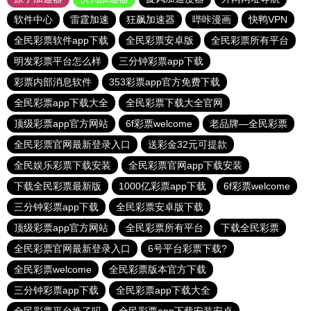
软件中心
雷霆加速
狂飙加速器
哔咔漫画
快鸭VPN
全民彩票软件app下载
全民彩票安卓版
全民彩票所有平台
明发彩票平台怎么样
三分钟彩票app下载
彩票内部消息软件
353彩票app官方免费下载
全民彩票app下载大全
全民彩票下载大全官网
顶级彩票app官方网站
6f彩票welcome
老品牌—全民彩票
全民彩票官网最新登录入口
送彩金32元可提款
全民娱乐彩票下载安装
全民彩票官网app下载安装
下载全民彩票最新版
1000亿彩票app下载
6f彩票welcome
三分钟彩票app下载
全民彩票安卓版下载
顶级彩票app官方网站
全民彩票所有平台
下载全民彩票
全民彩票官网最新登录入口
6号平台彩票下载?
全民彩票welcome
全民彩票版本官方下载
三分钟彩票app下载
全民彩票app下载大全