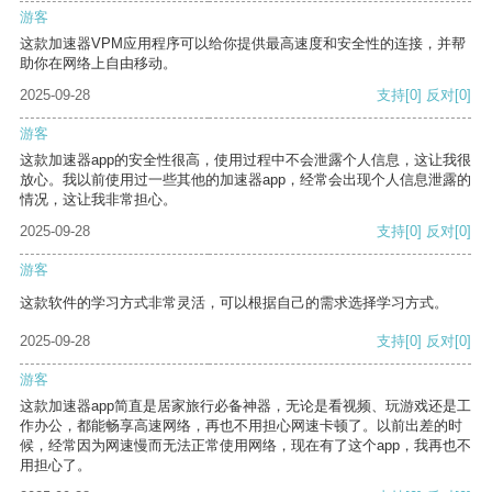
游客
这款加速器VPM应用程序可以给你提供最高速度和安全性的连接，并帮
助你在网络上自由移动。
2025-09-28
支持
[0]
反对
[0]
游客
这款加速器app的安全性很高，使用过程中不会泄露个人信息，这让我很
放心。我以前使用过一些其他的加速器app，经常会出现个人信息泄露的
情况，这让我非常担心。
2025-09-28
支持
[0]
反对
[0]
游客
这款软件的学习方式非常灵活，可以根据自己的需求选择学习方式。
2025-09-28
支持
[0]
反对
[0]
游客
这款加速器app简直是居家旅行必备神器，无论是看视频、玩游戏还是工
作办公，都能畅享高速网络，再也不用担心网速卡顿了。以前出差的时
候，经常因为网速慢而无法正常使用网络，现在有了这个app，我再也不
用担心了。