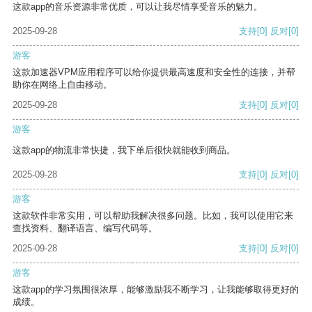
这款app的音乐资源非常优质，可以让我尽情享受音乐的魅力。
2025-09-28
支持
[0]
反对
[0]
游客
这款加速器VPM应用程序可以给你提供最高速度和安全性的连接，并帮
助你在网络上自由移动。
2025-09-28
支持
[0]
反对
[0]
游客
这款app的物流非常快捷，我下单后很快就能收到商品。
2025-09-28
支持
[0]
反对
[0]
游客
这款软件非常实用，可以帮助我解决很多问题。比如，我可以使用它来
查找资料、翻译语言、编写代码等。
2025-09-28
支持
[0]
反对
[0]
游客
这款app的学习氛围很浓厚，能够激励我不断学习，让我能够取得更好的
成绩。