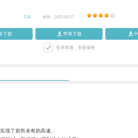
工具
|
时间：2025-09-27
|
卓下载
苹果下载
安卓市场，安全绿色
。
实现了前所未有的高速。