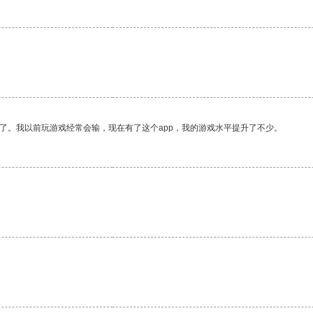
了。我以前玩游戏经常会输，现在有了这个app，我的游戏水平提升了不少。