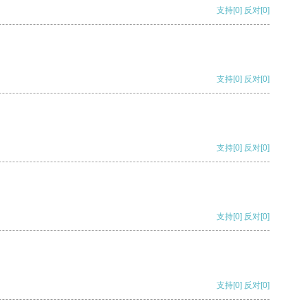
支持
[0]
反对
[0]
支持
[0]
反对
[0]
支持
[0]
反对
[0]
支持
[0]
反对
[0]
支持
[0]
反对
[0]