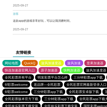
2025-09-27
游客
这款app的游戏非常好玩，可以让我消磨时间。
2025-09-27
友情链接
网站地图
QuickQ
旋风加速度器
旋风加速
坚果加速器
快连加速器官网入口
原子加速器
快鸭加速器
旋风加速度器
全民彩票所有平台
明发彩票平台怎么样
三分钟彩票app下载
6f彩票welcome
老品牌—全民彩票
全民彩票官网最新登录入口
6f彩票welcome
三分钟彩票app下载
全民彩票安卓版下载
全民彩票版本官方下载
三分钟彩票app下载
全民彩票app下载
全民娱乐彩票下载安装
全民娱乐彩票下载安装
国民彩票welco