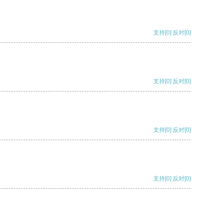
支持
[0]
反对
[0]
支持
[0]
反对
[0]
支持
[0]
反对
[0]
支持
[0]
反对
[0]