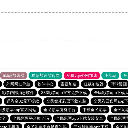
tiktok加速器
狗急加速器官网
免费vqn外网加速
小蓝鸟
免
外网网址导航
软件中心
雷霆加速
狂飙加速器
哔咔漫画
彩票内部消息软件
353彩票app官方免费下载
全民彩票app下载
送彩金32元可提款
全民娱乐彩票下载安装
全民彩票官网app
顶级彩票app官方网站
全民彩票所有平台
下载全民彩票
全民彩
大全
全民彩票平台换了吗
全民彩票app下载安装安卓
全民彩票
meto手机版
全民彩票平台是真的吗
三分钟彩票app下载
全民彩