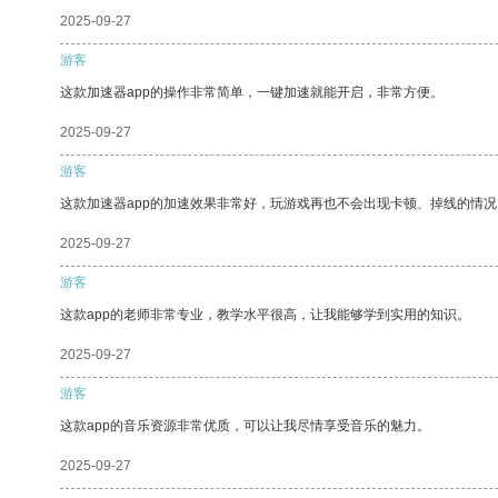
2025-09-27
游客
这款加速器app的操作非常简单，一键加速就能开启，非常方便。
2025-09-27
游客
这款加速器app的加速效果非常好，玩游戏再也不会出现卡顿、掉线的情况
2025-09-27
游客
这款app的老师非常专业，教学水平很高，让我能够学到实用的知识。
2025-09-27
游客
这款app的音乐资源非常优质，可以让我尽情享受音乐的魅力。
2025-09-27