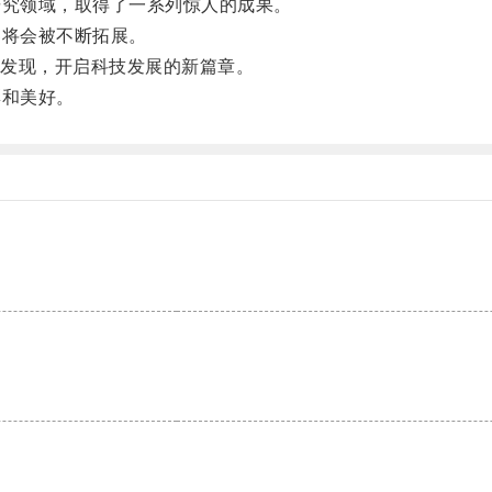
究领域，取得了一系列惊人的成果。
将会被不断拓展。
发现，开启科技发展的新篇章。
和美好。