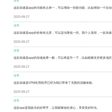
游客
这款加速器app的功能有点单一，可以增加一些新功能，比如增加一个自
2025-09-27
游客
这款加速器app的价格有点贵，可以适当降低一些。我个人觉得，一款加速
2025-09-27
游客
这款加速器app的加速效果一般，可以再提升一下，比如能够支持更多地
2025-09-27
游客
这款加速器VPM应用程序已经为我们带来了无限的流畅体验。
2025-09-27
游客
这款app是我娱乐的好帮手，让我能够放松身心，享受美好时光。