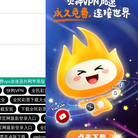
支持
[0]
反对
[0]
支持
[0]
反对
[0]
费vps加速器外网苹果版
旋风加速度器
快连加速器
快鸭VPN
全民彩票软件app下载
全民彩票安卓版
大全
全民彩票下载大全官网
顶级彩票app官方网站
下载安装
下载全民彩票最新版
1000亿彩票app下载
票官网最新登录入口
6号平台彩票下载?
全民彩票welcome
官网最新登录入口
全民娱乐彩票下载安装
票安卓版下载
welcome大发购彩
乐发III500登录入口