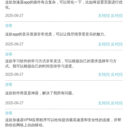
这款加速器app的操作有点复杂，可以简化一下，比如将设置页面进行优
化。
2025-09-27
支持
[0]
反对
[0]
游客
这款app的音乐资源非常优质，可以让我尽情享受音乐的魅力。
2025-09-27
支持
[0]
反对
[0]
游客
这款学习软件的学习方式非常灵活，可以根据自己的需求选择学习方
式。我可以根据自己的时间安排学习进度。
2025-09-27
支持
[0]
反对
[0]
游客
这款软件简直是神器，解决了我所有问题。
2025-09-27
支持
[0]
反对
[0]
游客
这款加速器VPM应用程序可以给你提供最高速度和安全性的连接，并帮
助你在网络上自由移动。