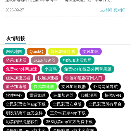
2025-09-27
支持
[0]
反对
[0]
友情链接
网站地图
QuickQ
旋风加速度器
旋风加速
坚果加速器
tiktok加速器
狗急加速器官网
免费vqn外网加速
小蓝鸟
免费vps加速器外网苹果版
旋风加速度器
快连加速器
快连加速器官网入口
原子加速器
快鸭加速器
旋风加速度器
外网网址导航
软件中心
雷霆加速
狂飙加速器
哔咔漫画
快鸭VPN
全民彩票软件app下载
全民彩票安卓版
全民彩票所有平台
明发彩票平台怎么样
三分钟彩票app下载
彩票内部消息软件
353彩票app官方免费下载
全民彩票app下载大全
全民彩票下载大全官网