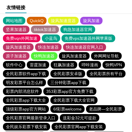
友情链接
网站地图
QuickQ
旋风加速度器
旋风加速
坚果加速器
tiktok加速器
狗急加速器官网
免费vqn外网加速
小蓝鸟
免费vps加速器外网苹果版
旋风加速度器
快连加速器
快连加速器官网入口
原子加速器
快鸭加速器
旋风加速度器
外网网址导航
软件中心
雷霆加速
狂飙加速器
哔咔漫画
快鸭VPN
全民彩票软件app下载
全民彩票安卓版
全民彩票所有平台
明发彩票平台怎么样
三分钟彩票app下载
彩票内部消息软件
353彩票app官方免费下载
全民彩票app下载大全
全民彩票下载大全官网
顶级彩票app官方网站
6f彩票welcome
老品牌—全民彩票
全民彩票官网最新登录入口
送彩金32元可提款
全民娱乐彩票下载安装
全民彩票官网app下载安装