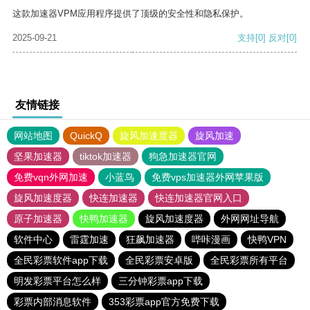
这款加速器VPM应用程序提供了顶级的安全性和隐私保护。
2025-09-21
支持
[0]
反对
[0]
友情链接
网站地图
QuickQ
旋风加速度器
旋风加速
坚果加速器
tiktok加速器
狗急加速器官网
免费vqn外网加速
小蓝鸟
免费vps加速器外网苹果版
旋风加速度器
快连加速器
快连加速器官网入口
原子加速器
快鸭加速器
旋风加速度器
外网网址导航
软件中心
雷霆加速
狂飙加速器
哔咔漫画
快鸭VPN
全民彩票软件app下载
全民彩票安卓版
全民彩票所有平台
明发彩票平台怎么样
三分钟彩票app下载
彩票内部消息软件
353彩票app官方免费下载