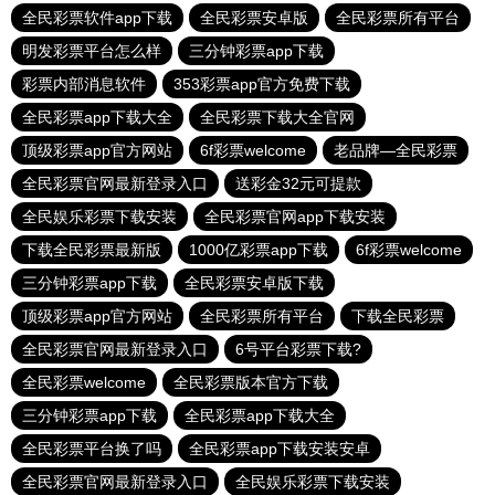
全民彩票软件app下载
全民彩票安卓版
全民彩票所有平台
明发彩票平台怎么样
三分钟彩票app下载
彩票内部消息软件
353彩票app官方免费下载
全民彩票app下载大全
全民彩票下载大全官网
顶级彩票app官方网站
6f彩票welcome
老品牌—全民彩票
全民彩票官网最新登录入口
送彩金32元可提款
全民娱乐彩票下载安装
全民彩票官网app下载安装
下载全民彩票最新版
1000亿彩票app下载
6f彩票welcome
三分钟彩票app下载
全民彩票安卓版下载
顶级彩票app官方网站
全民彩票所有平台
下载全民彩票
全民彩票官网最新登录入口
6号平台彩票下载?
全民彩票welcome
全民彩票版本官方下载
三分钟彩票app下载
全民彩票app下载大全
全民彩票平台换了吗
全民彩票app下载安装安卓
全民彩票官网最新登录入口
全民娱乐彩票下载安装