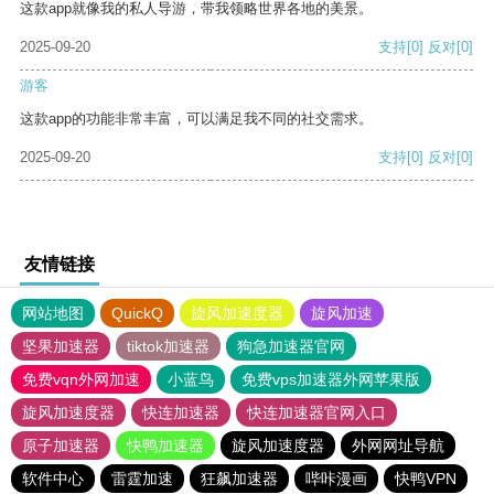
这款app就像我的私人导游，带我领略世界各地的美景。
2025-09-20
支持
[0]
反对
[0]
游客
这款app的功能非常丰富，可以满足我不同的社交需求。
2025-09-20
支持
[0]
反对
[0]
友情链接
网站地图
QuickQ
旋风加速度器
旋风加速
坚果加速器
tiktok加速器
狗急加速器官网
免费vqn外网加速
小蓝鸟
免费vps加速器外网苹果版
旋风加速度器
快连加速器
快连加速器官网入口
原子加速器
快鸭加速器
旋风加速度器
外网网址导航
软件中心
雷霆加速
狂飙加速器
哔咔漫画
快鸭VPN