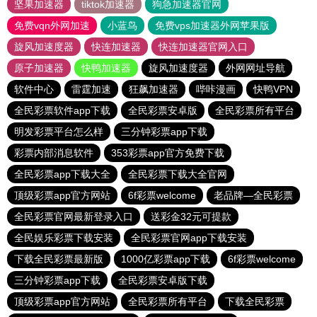
坚果加速器
tiktok加速器
狗急加速器官网
免费vqn外网加速
小蓝鸟
免费vps加速器外网苹果版
旋风加速度器
快连加速器
快连加速器官网入口
原子加速器
快鸭加速器
旋风加速度器
外网网址导航
软件中心
雷霆加速
狂飙加速器
哔咔漫画
快鸭VPN
全民彩票软件app下载
全民彩票安卓版
全民彩票所有平台
明发彩票平台怎么样
三分钟彩票app下载
彩票内部消息软件
353彩票app官方免费下载
全民彩票app下载大全
全民彩票下载大全官网
顶级彩票app官方网站
6f彩票welcome
老品牌—全民彩票
全民彩票官网最新登录入口
送彩金32元可提款
全民娱乐彩票下载安装
全民彩票官网app下载安装
下载全民彩票最新版
1000亿彩票app下载
6f彩票welcome
三分钟彩票app下载
全民彩票安卓版下载
顶级彩票app官方网站
全民彩票所有平台
下载全民彩票