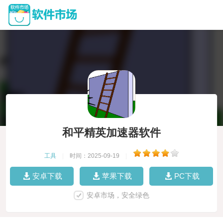
和平精英加速器软件
工具
|
时间：2025-09-19
|
安卓下载
苹果下载
PC下载
安卓市场，安全绿色