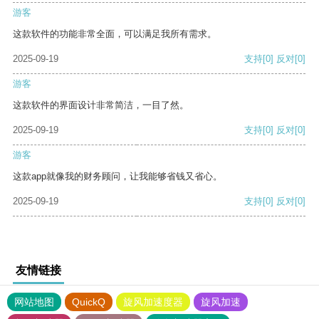
游客
这款软件的功能非常全面，可以满足我所有需求。
2025-09-19
支持
[0]
反对
[0]
游客
这款软件的界面设计非常简洁，一目了然。
2025-09-19
支持
[0]
反对
[0]
游客
这款app就像我的财务顾问，让我能够省钱又省心。
2025-09-19
支持
[0]
反对
[0]
友情链接
网站地图
QuickQ
旋风加速度器
旋风加速