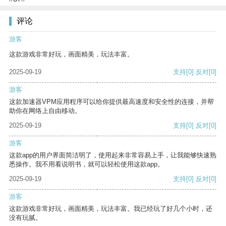
评论
游客
这款游戏非常好玩，画面精美，玩法丰富。
2025-09-19
支持
[0]
反对
[0]
游客
这款加速器VPM应用程序可以给你提供最高速度和安全性的连接，并帮
助你在网络上自由移动。
2025-09-19
支持
[0]
反对
[0]
游客
这款app的用户界面简洁明了，使用起来非常容易上手，让我能够快速熟
悉操作。我不用看说明书，就可以轻松使用这款app。
2025-09-19
支持
[0]
反对
[0]
游客
这款游戏非常好玩，画面精美，玩法丰富。我已经玩了好几个小时，还
没有玩腻。