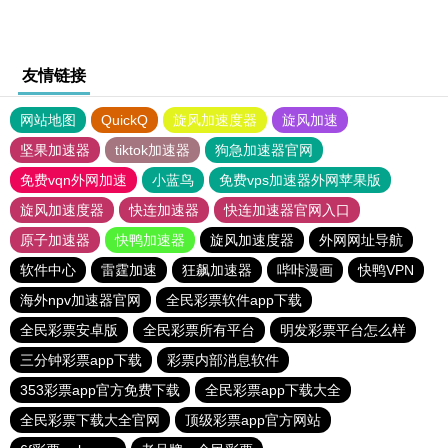
友情链接
网站地图
QuickQ
旋风加速度器
旋风加速
坚果加速器
tiktok加速器
狗急加速器官网
免费vqn外网加速
小蓝鸟
免费vps加速器外网苹果版
旋风加速度器
快连加速器
快连加速器官网入口
原子加速器
快鸭加速器
旋风加速度器
外网网址导航
软件中心
雷霆加速
狂飙加速器
哔咔漫画
快鸭VPN
海外npv加速器官网
全民彩票软件app下载
全民彩票安卓版
全民彩票所有平台
明发彩票平台怎么样
三分钟彩票app下载
彩票内部消息软件
353彩票app官方免费下载
全民彩票app下载大全
全民彩票下载大全官网
顶级彩票app官方网站