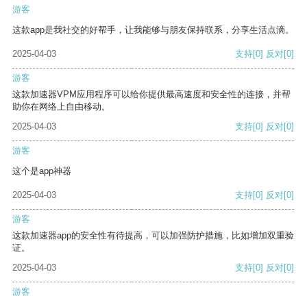
游客
这款app是我社交的好帮手，让我能够与朋友保持联系，分享生活点滴。
2025-04-03
支持
[0]
反对
[0]
游客
这款加速器VPM应用程序可以给你提供最高速度和安全性的连接，并帮
助你在网络上自由移动。
2025-04-03
支持
[0]
反对
[0]
游客
这个是app神器
2025-04-03
支持
[0]
反对
[0]
游客
这款加速器app的安全性有待提高，可以加强防护措施，比如增加双重验
证。
2025-04-03
支持
[0]
反对
[0]
游客