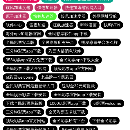
旋风加速度器
快连加速器
快连加速器官网入口
原子加速器
快鸭加速器
旋风加速度器
外网网址导航
软件中心
雷霆加速
狂飙加速器
哔咔漫画
快鸭VPN
海外npv加速器官网
全民彩票软件app下载
全民彩票安卓版
全民彩票所有平台
明发彩票平台怎么样
三分钟彩票app下载
彩票内部消息软件
353彩票app官方免费下载
全民彩票app下载大全
全民彩票下载大全官网
顶级彩票app官方网站
6f彩票welcome
老品牌—全民彩票
全民彩票官网最新登录入口
送彩金32元可提款
全民娱乐彩票下载安装
全民彩票官网app下载安装
下载全民彩票最新版
1000亿彩票app下载
6f彩票welcome
三分钟彩票app下载
全民彩票安卓版下载
顶级彩票app官方网站
全民彩票所有平台
下载全民彩票
全民彩票官网最新登录入口
6号平台彩票下载?