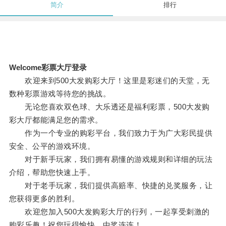
简介
排行
Welcome彩票大厅登录
欢迎来到500大发购彩大厅！这里是彩迷们的天堂，无
数种彩票游戏等待您的挑战。
无论您喜欢双色球、大乐透还是福利彩票，500大发购
彩大厅都能满足您的需求。
作为一个专业的购彩平台，我们致力于为广大彩民提供
安全、公平的游戏环境。
对于新手玩家，我们拥有易懂的游戏规则和详细的玩法
介绍，帮助您快速上手。
对于老手玩家，我们提供高赔率、快捷的兑奖服务，让
您获得更多的胜利。
欢迎您加入500大发购彩大厅的行列，一起享受刺激的
购彩乐趣！祝您玩得愉快，中奖连连！。