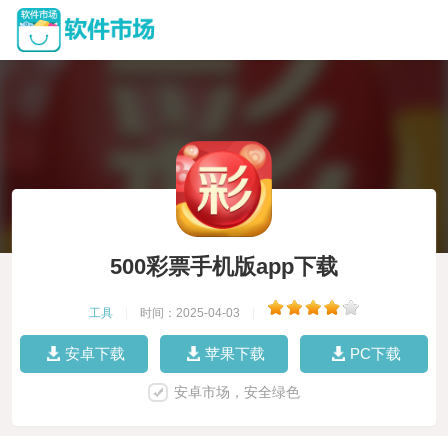
500彩票手机版app下载
工具
|
时间：2025-04-03
|
安卓下载
苹果下载
PC下载
安卓市场，安全绿色