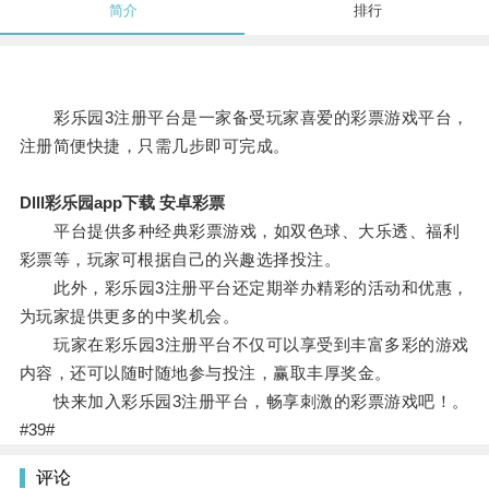
简介
排行
彩乐园3注册平台是一家备受玩家喜爱的彩票游戏平台，
注册简便快捷，只需几步即可完成。
Dlll彩乐园app下载 安卓彩票
平台提供多种经典彩票游戏，如双色球、大乐透、福利
彩票等，玩家可根据自己的兴趣选择投注。
此外，彩乐园3注册平台还定期举办精彩的活动和优惠，
为玩家提供更多的中奖机会。
玩家在彩乐园3注册平台不仅可以享受到丰富多彩的游戏
内容，还可以随时随地参与投注，赢取丰厚奖金。
快来加入彩乐园3注册平台，畅享刺激的彩票游戏吧！。
#39#
评论