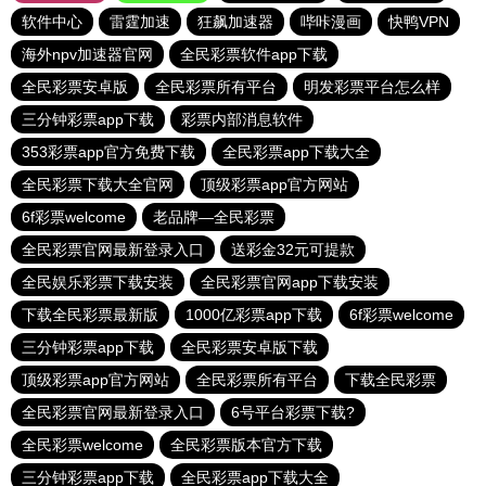
软件中心
雷霆加速
狂飙加速器
哔咔漫画
快鸭VPN
海外npv加速器官网
全民彩票软件app下载
全民彩票安卓版
全民彩票所有平台
明发彩票平台怎么样
三分钟彩票app下载
彩票内部消息软件
353彩票app官方免费下载
全民彩票app下载大全
全民彩票下载大全官网
顶级彩票app官方网站
6f彩票welcome
老品牌—全民彩票
全民彩票官网最新登录入口
送彩金32元可提款
全民娱乐彩票下载安装
全民彩票官网app下载安装
下载全民彩票最新版
1000亿彩票app下载
6f彩票welcome
三分钟彩票app下载
全民彩票安卓版下载
顶级彩票app官方网站
全民彩票所有平台
下载全民彩票
全民彩票官网最新登录入口
6号平台彩票下载?
全民彩票welcome
全民彩票版本官方下载
三分钟彩票app下载
全民彩票app下载大全