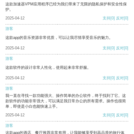
这款加速器VPM应用程序已经为我们带来了无限的隐私保护和安全性保
护。
2025-04-12
支持
[0]
反对
[0]
游客
这款app的音乐资源非常优质，可以让我尽情享受音乐的魅力。
2025-04-12
支持
[0]
反对
[0]
游客
这款软件的设计非常人性化，使用起来非常舒服。
2025-04-12
支持
[0]
反对
[0]
游客
我一直在寻找一款功能强大、操作简单的办公软件，终于找到了它。这
款软件的功能非常强大，可以满足我日常办公的所有需求。操作也很简
单，即使是小白也能快速上手。
2025-04-12
支持
[0]
反对
[0]
游客
这款app的酒店、餐厅推荐非常有用，让我能够享受到高品质的旅行体