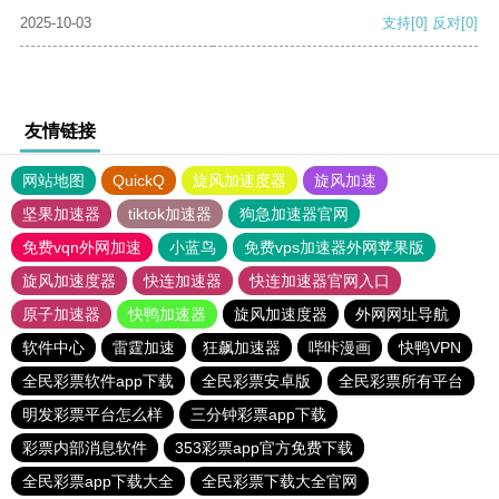
2025-10-03
支持
[0]
反对
[0]
友情链接
网站地图
QuickQ
旋风加速度器
旋风加速
坚果加速器
tiktok加速器
狗急加速器官网
免费vqn外网加速
小蓝鸟
免费vps加速器外网苹果版
旋风加速度器
快连加速器
快连加速器官网入口
原子加速器
快鸭加速器
旋风加速度器
外网网址导航
软件中心
雷霆加速
狂飙加速器
哔咔漫画
快鸭VPN
全民彩票软件app下载
全民彩票安卓版
全民彩票所有平台
明发彩票平台怎么样
三分钟彩票app下载
彩票内部消息软件
353彩票app官方免费下载
全民彩票app下载大全
全民彩票下载大全官网