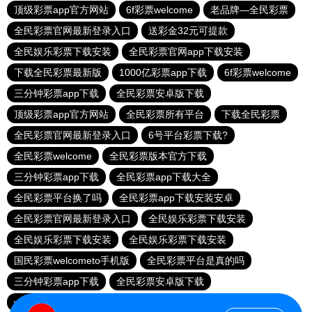
顶级彩票app官方网站
6f彩票welcome
老品牌—全民彩票
全民彩票官网最新登录入口
送彩金32元可提款
全民娱乐彩票下载安装
全民彩票官网app下载安装
下载全民彩票最新版
1000亿彩票app下载
6f彩票welcome
三分钟彩票app下载
全民彩票安卓版下载
顶级彩票app官方网站
全民彩票所有平台
下载全民彩票
全民彩票官网最新登录入口
6号平台彩票下载?
全民彩票welcome
全民彩票版本官方下载
三分钟彩票app下载
全民彩票app下载大全
全民彩票平台换了吗
全民彩票app下载安装安卓
全民彩票官网最新登录入口
全民娱乐彩票下载安装
全民娱乐彩票下载安装
全民娱乐彩票下载安装
国民彩票welcometo手机版
全民彩票平台是真的吗
三分钟彩票app下载
全民彩票安卓版下载
welcome大发购彩
乐发III500登录入口