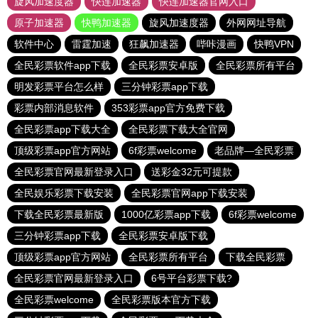
旋风加速度器
快连加速器
快连加速器官网入口
原子加速器
快鸭加速器
旋风加速度器
外网网址导航
软件中心
雷霆加速
狂飙加速器
哔咔漫画
快鸭VPN
全民彩票软件app下载
全民彩票安卓版
全民彩票所有平台
明发彩票平台怎么样
三分钟彩票app下载
彩票内部消息软件
353彩票app官方免费下载
全民彩票app下载大全
全民彩票下载大全官网
顶级彩票app官方网站
6f彩票welcome
老品牌—全民彩票
全民彩票官网最新登录入口
送彩金32元可提款
全民娱乐彩票下载安装
全民彩票官网app下载安装
下载全民彩票最新版
1000亿彩票app下载
6f彩票welcome
三分钟彩票app下载
全民彩票安卓版下载
顶级彩票app官方网站
全民彩票所有平台
下载全民彩票
全民彩票官网最新登录入口
6号平台彩票下载?
全民彩票welcome
全民彩票版本官方下载