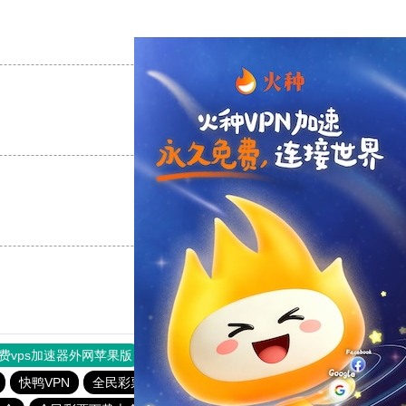
支持
[0]
反对
[0]
支持
[0]
反对
[0]
支持
[0]
反对
[0]
费vps加速器外网苹果版
旋风加速度器
快连加速器
快鸭VPN
全民彩票软件app下载
全民彩票安卓版