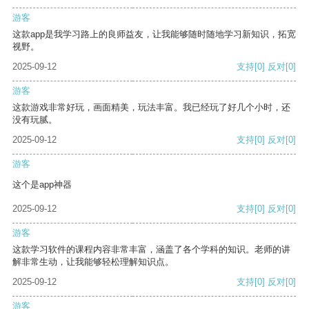
游客
这款app是我学习路上的良师益友，让我能够随时随地学习新知识，拓宽
视野。
2025-09-12
支持
[0]
反对
[0]
游客
这款游戏非常好玩，画面精美，玩法丰富。我已经玩了好几个小时，还
没有玩腻。
2025-09-12
支持
[0]
反对
[0]
游客
这个是app神器
2025-09-12
支持
[0]
反对
[0]
游客
这款学习软件的课程内容非常丰富，涵盖了各个学科的知识。老师的讲
解非常生动，让我能够轻松理解知识点。
2025-09-12
支持
[0]
反对
[0]
游客