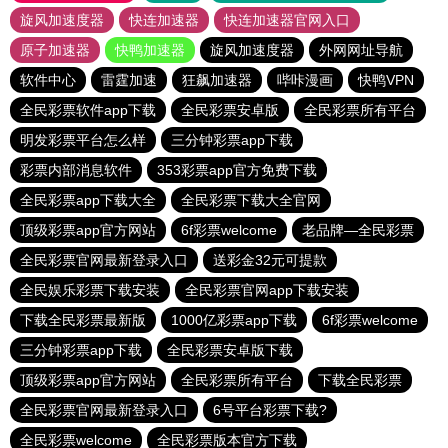
旋风加速度器
快连加速器
快连加速器官网入口
原子加速器
快鸭加速器
旋风加速度器
外网网址导航
软件中心
雷霆加速
狂飙加速器
哔咔漫画
快鸭VPN
全民彩票软件app下载
全民彩票安卓版
全民彩票所有平台
明发彩票平台怎么样
三分钟彩票app下载
彩票内部消息软件
353彩票app官方免费下载
全民彩票app下载大全
全民彩票下载大全官网
顶级彩票app官方网站
6f彩票welcome
老品牌—全民彩票
全民彩票官网最新登录入口
送彩金32元可提款
全民娱乐彩票下载安装
全民彩票官网app下载安装
下载全民彩票最新版
1000亿彩票app下载
6f彩票welcome
三分钟彩票app下载
全民彩票安卓版下载
顶级彩票app官方网站
全民彩票所有平台
下载全民彩票
全民彩票官网最新登录入口
6号平台彩票下载?
全民彩票welcome
全民彩票版本官方下载