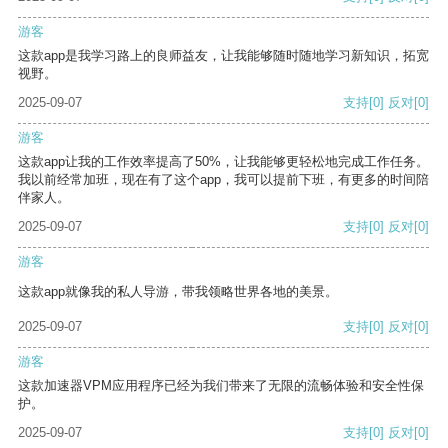
游客
这款app是我学习路上的良师益友，让我能够随时随地学习新知识，拓宽
视野。
2025-09-07
支持
[0]
反对
[0]
游客
这款app让我的工作效率提高了50%，让我能够更轻松地完成工作任务。
我以前经常加班，现在有了这个app，我可以提前下班，有更多的时间陪
伴家人。
2025-09-07
支持
[0]
反对
[0]
游客
这款app就像我的私人导游，带我领略世界各地的美景。
2025-09-07
支持
[0]
反对
[0]
游客
这款加速器VPM应用程序已经为我们带来了无限的流畅体验和安全性保
护。
2025-09-07
支持
[0]
反对
[0]