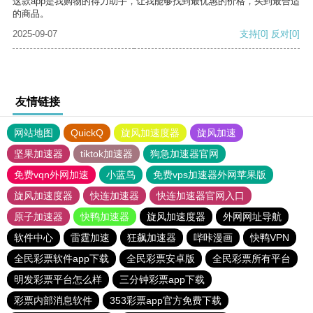
这款app是我购物的得力助手，让我能够找到最优惠的价格，买到最合适
的商品。
2025-09-07
支持
[0]
反对
[0]
友情链接
网站地图
QuickQ
旋风加速度器
旋风加速
坚果加速器
tiktok加速器
狗急加速器官网
免费vqn外网加速
小蓝鸟
免费vps加速器外网苹果版
旋风加速度器
快连加速器
快连加速器官网入口
原子加速器
快鸭加速器
旋风加速度器
外网网址导航
软件中心
雷霆加速
狂飙加速器
哔咔漫画
快鸭VPN
全民彩票软件app下载
全民彩票安卓版
全民彩票所有平台
明发彩票平台怎么样
三分钟彩票app下载
彩票内部消息软件
353彩票app官方免费下载