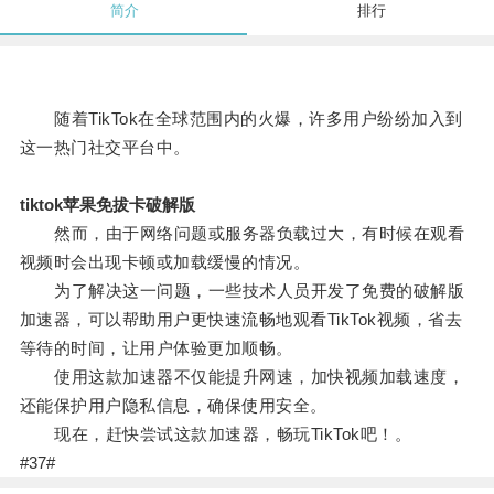
简介
排行
随着TikTok在全球范围内的火爆，许多用户纷纷加入到
这一热门社交平台中。
tiktok苹果免拔卡破解版
然而，由于网络问题或服务器负载过大，有时候在观看
视频时会出现卡顿或加载缓慢的情况。
为了解决这一问题，一些技术人员开发了免费的破解版
加速器，可以帮助用户更快速流畅地观看TikTok视频，省去
等待的时间，让用户体验更加顺畅。
使用这款加速器不仅能提升网速，加快视频加载速度，
还能保护用户隐私信息，确保使用安全。
现在，赶快尝试这款加速器，畅玩TikTok吧！。
#37#