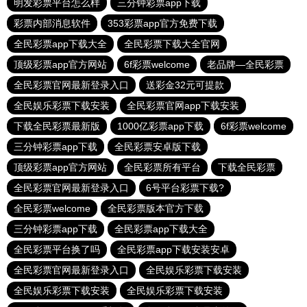
明发彩票平台怎么样
三分钟彩票app下载
彩票内部消息软件
353彩票app官方免费下载
全民彩票app下载大全
全民彩票下载大全官网
顶级彩票app官方网站
6f彩票welcome
老品牌—全民彩票
全民彩票官网最新登录入口
送彩金32元可提款
全民娱乐彩票下载安装
全民彩票官网app下载安装
下载全民彩票最新版
1000亿彩票app下载
6f彩票welcome
三分钟彩票app下载
全民彩票安卓版下载
顶级彩票app官方网站
全民彩票所有平台
下载全民彩票
全民彩票官网最新登录入口
6号平台彩票下载?
全民彩票welcome
全民彩票版本官方下载
三分钟彩票app下载
全民彩票app下载大全
全民彩票平台换了吗
全民彩票app下载安装安卓
全民彩票官网最新登录入口
全民娱乐彩票下载安装
全民娱乐彩票下载安装
全民娱乐彩票下载安装