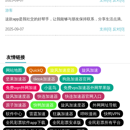
2025-09-07
支持
[0]
反对
[0]
游客
这款app是我社交的好帮手，让我能够与朋友保持联系，分享生活点滴。
2025-09-07
支持
[0]
反对
[0]
友情链接
网站地图
QuickQ
旋风加速度器
旋风加速
坚果加速器
tiktok加速器
狗急加速器官网
免费vqn外网加速
小蓝鸟
免费vps加速器外网苹果版
旋风加速度器
快连加速器
快连加速器官网入口
原子加速器
快鸭加速器
旋风加速度器
外网网址导航
软件中心
雷霆加速
狂飙加速器
哔咔漫画
快鸭VPN
全民彩票软件app下载
全民彩票安卓版
全民彩票所有平台