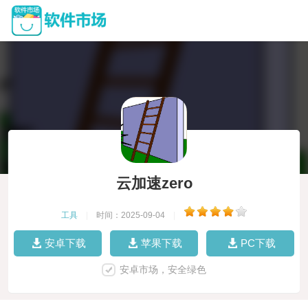
云加速zero
工具
|
时间：2025-09-04
|
安卓下载
苹果下载
PC下载
安卓市场，安全绿色