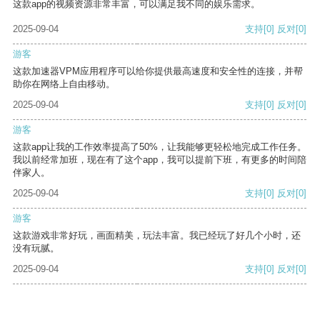
这款app的视频资源非常丰富，可以满足我不同的娱乐需求。
2025-09-04
支持
[0]
反对
[0]
游客
这款加速器VPM应用程序可以给你提供最高速度和安全性的连接，并帮
助你在网络上自由移动。
2025-09-04
支持
[0]
反对
[0]
游客
这款app让我的工作效率提高了50%，让我能够更轻松地完成工作任务。
我以前经常加班，现在有了这个app，我可以提前下班，有更多的时间陪
伴家人。
2025-09-04
支持
[0]
反对
[0]
游客
这款游戏非常好玩，画面精美，玩法丰富。我已经玩了好几个小时，还
没有玩腻。
2025-09-04
支持
[0]
反对
[0]