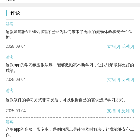
评论
游客
这款加速器VPM应用程序已经为我们带来了无限的流畅体验和安全性保
护。
2025-09-04
支持
[0]
反对
[0]
游客
这款app的学习氛围很浓厚，能够激励我不断学习，让我能够取得更好的
成绩。
2025-09-04
支持
[0]
反对
[0]
游客
这款软件的学习方式非常灵活，可以根据自己的需求选择学习方式。
2025-09-04
支持
[0]
反对
[0]
游客
这款app的客服非常专业，遇到问题总是能够及时解决，让我能够安心工
作。