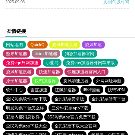
2025-09-03
支持
[0]
反对
[0]
友情链接
网站地图
QuickQ
旋风加速度器
旋风加速
坚果加速器
tiktok加速器
狗急加速器官网
免费vqn外网加速
小蓝鸟
免费vps加速器外网苹果版
旋风加速度器
快连加速器
快连加速器官网入口
原子加速器
快鸭加速器
旋风加速度器
外网网址导航
软件中心
雷霆加速
狂飙加速器
哔咔漫画
快鸭VPN
全民彩票软件app下载
全民彩票安卓版
全民彩票所有平台
明发彩票平台怎么样
三分钟彩票app下载
彩票内部消息软件
353彩票app官方免费下载
全民彩票app下载大全
全民彩票下载大全官网