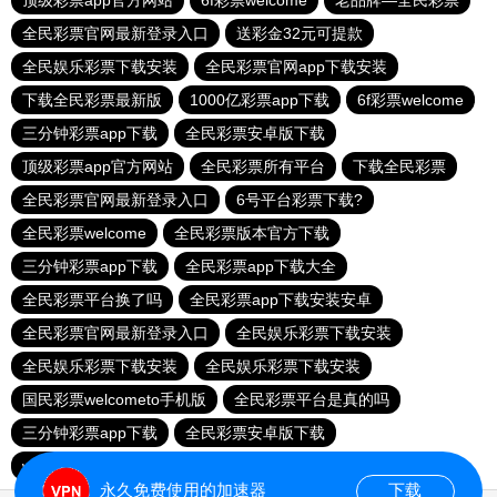
顶级彩票app官方网站
6f彩票welcome
老品牌—全民彩票
全民彩票官网最新登录入口
送彩金32元可提款
全民娱乐彩票下载安装
全民彩票官网app下载安装
下载全民彩票最新版
1000亿彩票app下载
6f彩票welcome
三分钟彩票app下载
全民彩票安卓版下载
顶级彩票app官方网站
全民彩票所有平台
下载全民彩票
全民彩票官网最新登录入口
6号平台彩票下载?
全民彩票welcome
全民彩票版本官方下载
三分钟彩票app下载
全民彩票app下载大全
全民彩票平台换了吗
全民彩票app下载安装安卓
全民彩票官网最新登录入口
全民娱乐彩票下载安装
全民娱乐彩票下载安装
全民娱乐彩票下载安装
国民彩票welcometo手机版
全民彩票平台是真的吗
三分钟彩票app下载
全民彩票安卓版下载
welcome大发购彩
乐发III500登录入口
永久免费使用的加速器
下载