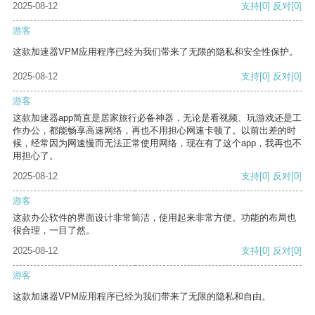
2025-08-12
支持
[0]
反对
[0]
游客
这款加速器VPM应用程序已经为我们带来了无限的隐私和安全性保护。
2025-08-12
支持
[0]
反对
[0]
游客
这款加速器app简直是居家旅行必备神器，无论是看视频、玩游戏还是工
作办公，都能畅享高速网络，再也不用担心网速卡顿了。以前出差的时
候，经常因为网速慢而无法正常使用网络，现在有了这个app，我再也不
用担心了。
2025-08-12
支持
[0]
反对
[0]
游客
这款办公软件的界面设计非常简洁，使用起来非常方便。功能的布局也
很合理，一目了然。
2025-08-12
支持
[0]
反对
[0]
游客
这款加速器VPM应用程序已经为我们带来了无限的隐私和自由。