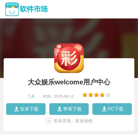
大众娱乐welcome用户中心
工具
|
时间：2025-08-12
|
安卓下载
苹果下载
PC下载
安卓市场，安全绿色