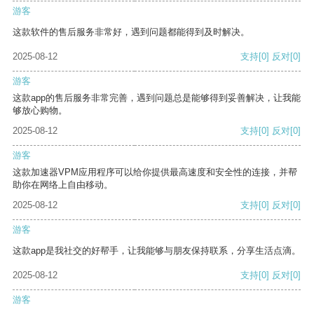
游客
这款软件的售后服务非常好，遇到问题都能得到及时解决。
2025-08-12
支持
[0]
反对
[0]
游客
这款app的售后服务非常完善，遇到问题总是能够得到妥善解决，让我能
够放心购物。
2025-08-12
支持
[0]
反对
[0]
游客
这款加速器VPM应用程序可以给你提供最高速度和安全性的连接，并帮
助你在网络上自由移动。
2025-08-12
支持
[0]
反对
[0]
游客
这款app是我社交的好帮手，让我能够与朋友保持联系，分享生活点滴。
2025-08-12
支持
[0]
反对
[0]
游客