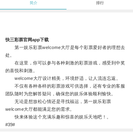
简介
排行
快三彩票官网app下载
第一娱乐彩票welcome大厅是每个彩票爱好者的理想去
处。
在这里，你可以参与各种刺激的彩票游戏，感受到中奖
的喜悦和刺激。
welcome大厅设计精美，环境舒适，让人流连忘返。
不仅有各种各样的彩票游戏可供选择，还有专业的客服
团队随时为您解答疑问，确保您的娱乐体验顺利愉快。
无论是想放松心情还是寻找福运，第一娱乐彩票
welcome大厅都能满足您的需求。
快来体验这个充满乐趣和惊喜的娱乐天地吧！。
#39#