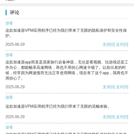
评论
游客
这款加速器VPM应用程序已经为我们带来了无限的隐私保护和安全性保
护。
2025-06-29
支持
[0]
反对
[0]
游客
这款加速器app简直是居家旅行必备神器，无论是看视频、玩游戏还是工
作办公，都能畅享高速网络，再也不用担心网速卡顿了。以前出差的时
候，经常因为网速慢而无法正常使用网络，现在有了这个app，我再也不
用担心了。
2025-06-29
支持
[0]
反对
[0]
游客
这款加速器VPM应用程序已经为我们带来了无限的流畅体验。
2025-06-29
支持
[0]
反对
[0]
游客