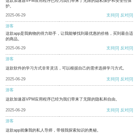
这款加速器VPM应用程序已经为我们带来了无限的隐私保护和安全性保
护。
2025-06-29
支持
[0]
反对
[0]
游客
这款app是我购物的得力助手，让我能够找到最优惠的价格，买到最合适
的商品。
2025-06-29
支持
[0]
反对
[0]
游客
这款软件的学习方式非常灵活，可以根据自己的需求选择学习方式。
2025-06-29
支持
[0]
反对
[0]
游客
这款加速器VPM应用程序已经为我们带来了无限的隐私和自由。
2025-06-29
支持
[0]
反对
[0]
游客
这款app就像我的私人导师，带领我探索知识的奥秘。