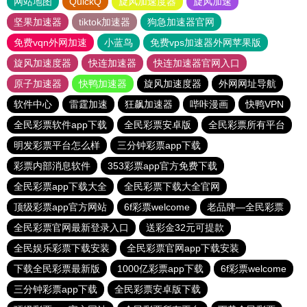
网站地图
QuickQ
旋风加速度器
旋风加速
坚果加速器
tiktok加速器
狗急加速器官网
免费vqn外网加速
小蓝鸟
免费vps加速器外网苹果版
旋风加速度器
快连加速器
快连加速器官网入口
原子加速器
快鸭加速器
旋风加速度器
外网网址导航
软件中心
雷霆加速
狂飙加速器
哔咔漫画
快鸭VPN
全民彩票软件app下载
全民彩票安卓版
全民彩票所有平台
明发彩票平台怎么样
三分钟彩票app下载
彩票内部消息软件
353彩票app官方免费下载
全民彩票app下载大全
全民彩票下载大全官网
顶级彩票app官方网站
6f彩票welcome
老品牌—全民彩票
全民彩票官网最新登录入口
送彩金32元可提款
全民娱乐彩票下载安装
全民彩票官网app下载安装
下载全民彩票最新版
1000亿彩票app下载
6f彩票welcome
三分钟彩票app下载
全民彩票安卓版下载