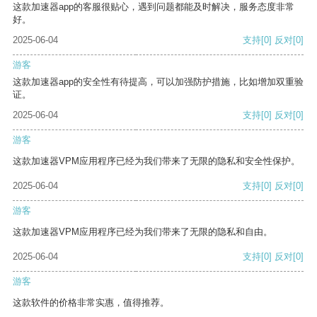
这款加速器app的客服很贴心，遇到问题都能及时解决，服务态度非常
好。
2025-06-04
支持
[0]
反对
[0]
游客
这款加速器app的安全性有待提高，可以加强防护措施，比如增加双重验
证。
2025-06-04
支持
[0]
反对
[0]
游客
这款加速器VPM应用程序已经为我们带来了无限的隐私和安全性保护。
2025-06-04
支持
[0]
反对
[0]
游客
这款加速器VPM应用程序已经为我们带来了无限的隐私和自由。
2025-06-04
支持
[0]
反对
[0]
游客
这款软件的价格非常实惠，值得推荐。