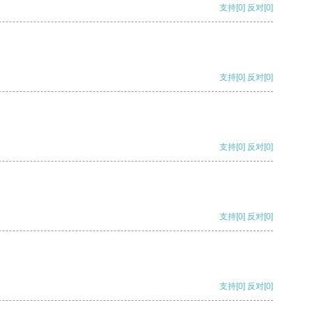
支持
[0]
反对
[0]
支持
[0]
反对
[0]
支持
[0]
反对
[0]
支持
[0]
反对
[0]
支持
[0]
反对
[0]