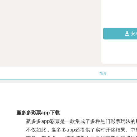
安
简介
赢多多彩票app下载
赢多多app彩票是一款集成了多种热门彩票玩法的
不仅如此，赢多多app还提供了实时开奖结果、中