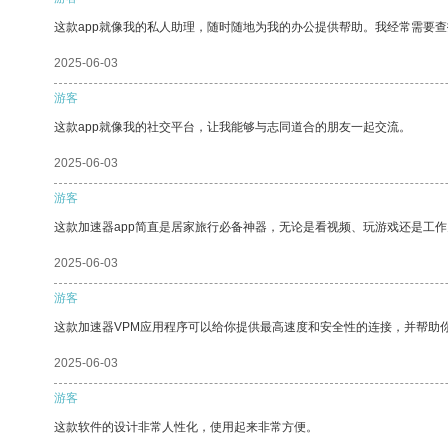
这款app就像我的私人助理，随时随地为我的办公提供帮助。我经常需要查
2025-06-03
游客
这款app就像我的社交平台，让我能够与志同道合的朋友一起交流。
2025-06-03
游客
这款加速器app简直是居家旅行必备神器，无论是看视频、玩游戏还是工
2025-06-03
游客
这款加速器VPM应用程序可以给你提供最高速度和安全性的连接，并帮助
2025-06-03
游客
这款软件的设计非常人性化，使用起来非常方便。