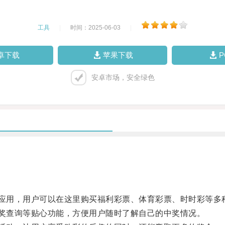
工具
|
时间：2025-06-03
|
卓下载
苹果下载
安卓市场，安全绿色
应用，用户可以在这里购买福利彩票、体育彩票、时时彩等多
奖查询等贴心功能，方便用户随时了解自己的中奖情况。