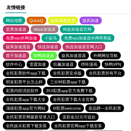
友情链接
网站地图
QuickQ
旋风加速度器
旋风加速
坚果加速器
tiktok加速器
狗急加速器官网
免费vqn外网加速
小蓝鸟
免费vps加速器外网苹果版
旋风加速度器
快连加速器
快连加速器官网入口
原子加速器
快鸭加速器
旋风加速度器
外网网址导航
软件中心
雷霆加速
狂飙加速器
哔咔漫画
快鸭VPN
全民彩票软件app下载
全民彩票安卓版
全民彩票所有平台
明发彩票平台怎么样
三分钟彩票app下载
彩票内部消息软件
353彩票app官方免费下载
全民彩票app下载大全
全民彩票下载大全官网
顶级彩票app官方网站
6f彩票welcome
老品牌—全民彩票
全民彩票官网最新登录入口
送彩金32元可提款
全民娱乐彩票下载安装
全民彩票官网app下载安装