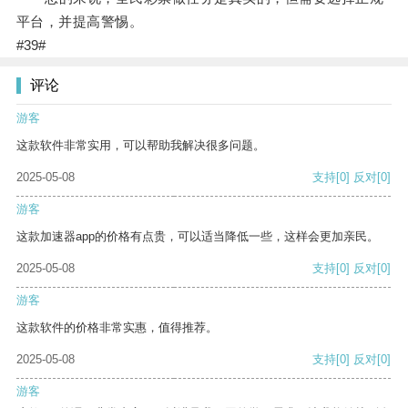
平台，并提高警惕。
#39#
评论
游客
这款软件非常实用，可以帮助我解决很多问题。
2025-05-08
支持
[0]
反对
[0]
游客
这款加速器app的价格有点贵，可以适当降低一些，这样会更加亲民。
2025-05-08
支持
[0]
反对
[0]
游客
这款软件的价格非常实惠，值得推荐。
2025-05-08
支持
[0]
反对
[0]
游客