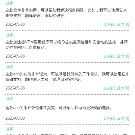
游客
这款软件非常实用，可以帮助我解决很多问题。比如，我可以使用它来
查找资料、翻译语言、编写代码等。
2025-05-08
支持
[0]
反对
[0]
游客
这款加速器VPM应用程序可以给你提供最高速度和安全性的连接，并帮
助你在网络上自由移动。
2025-05-08
支持
[0]
反对
[0]
游客
这款app的功能非常强大，可以满足我所有的工作需求。我可以使用它来
编辑文档、制作演示文稿、管理日程安排等。
2025-05-08
支持
[0]
反对
[0]
游客
这款app的用户评论非常真实，可以帮助我做出更准确的选择。
2025-05-08
支持
[0]
反对
[0]
游客