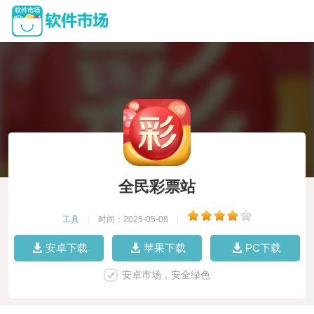
全民彩票站
工具
|
时间：2025-05-08
|
安卓下载
苹果下载
PC下载
安卓市场，安全绿色