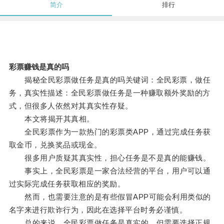
简介
排行
彩票赚钱是真的吗
揭秘全民彩票做任务是真的吗关键词：全民彩票，做任
务，真实性描述：全民彩票做任务是一种赚取额外奖励的方
式，但很多人依然对其真实性存疑。
本文将揭开其真相。
全民彩票作为一款热门的彩票类APP，通过完成任务获
取金币，兑换奖品或现金。
很多用户质疑其真实性，担心任务是不是真的能赚钱。
事实上，全民彩票是一家合法经营的平台，用户可以通
过实际完成任务获取相应的奖励。
然而，也需要注意的是有些假冒APP可能会利用类似的
名字来进行欺诈行为，因此在选择平台时务必谨慎。
总的来说，全民彩票做任务是真实的，但需要选择正规