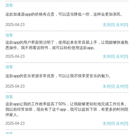
游客
这款加速器app的价格有点贵，可以适当降低一些，这样会更加亲民。
2025-04-23
支持
[0]
反对
[0]
游客
这款app的用户界面简洁明了，使用起来非常容易上手，让我能够快速熟
悉操作。我不用看说明书，就可以轻松使用这款app。
2025-04-23
支持
[0]
反对
[0]
游客
这款app的音乐资源非常优质，可以让我尽情享受音乐的魅力。
2025-04-23
支持
[0]
反对
[0]
游客
这款app让我的工作效率提高了50%，让我能够更轻松地完成工作任务。
我以前经常加班，现在有了这个app，我可以提前下班，有更多的时间陪
伴家人。
2025-04-23
支持
[0]
反对
[0]
游客