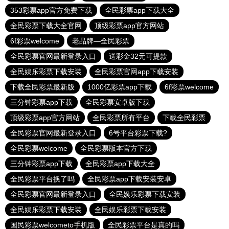
353彩票app官方免费下载
全民彩票app下载大全
全民彩票下载大全官网
顶级彩票app官方网站
6f彩票welcome
老品牌—全民彩票
全民彩票官网最新登录入口
送彩金32元可提款
全民娱乐彩票下载安装
全民彩票官网app下载安装
下载全民彩票最新版
1000亿彩票app下载
6f彩票welcome
三分钟彩票app下载
全民彩票安卓版下载
顶级彩票app官方网站
全民彩票所有平台
下载全民彩票
全民彩票官网最新登录入口
6号平台彩票下载?
全民彩票welcome
全民彩票版本官方下载
三分钟彩票app下载
全民彩票app下载大全
全民彩票平台换了吗
全民彩票app下载安装安卓
全民彩票官网最新登录入口
全民娱乐彩票下载安装
全民娱乐彩票下载安装
全民娱乐彩票下载安装
国民彩票welcometo手机版
全民彩票平台是真的吗