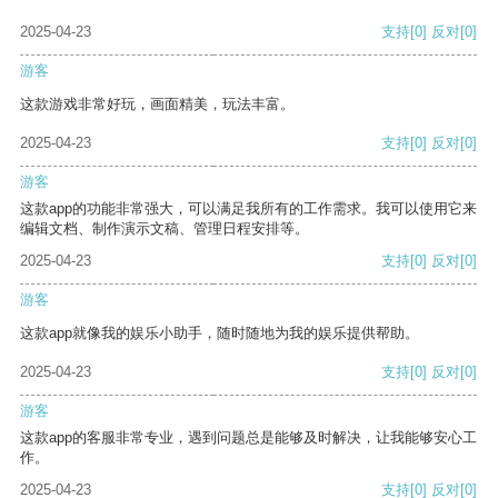
2025-04-23
支持
[0]
反对
[0]
游客
这款游戏非常好玩，画面精美，玩法丰富。
2025-04-23
支持
[0]
反对
[0]
游客
这款app的功能非常强大，可以满足我所有的工作需求。我可以使用它来
编辑文档、制作演示文稿、管理日程安排等。
2025-04-23
支持
[0]
反对
[0]
游客
这款app就像我的娱乐小助手，随时随地为我的娱乐提供帮助。
2025-04-23
支持
[0]
反对
[0]
游客
这款app的客服非常专业，遇到问题总是能够及时解决，让我能够安心工
作。
2025-04-23
支持
[0]
反对
[0]