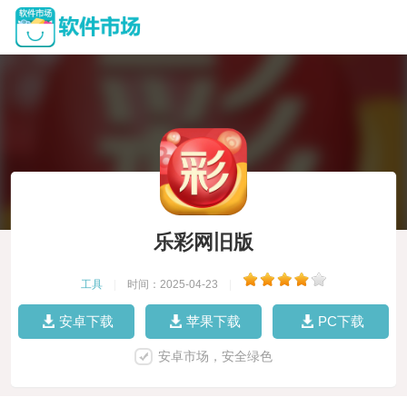
乐彩网旧版
工具
|
时间：2025-04-23
|
安卓下载
苹果下载
PC下载
安卓市场，安全绿色