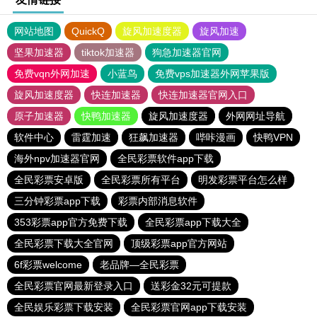
网站地图
QuickQ
旋风加速度器
旋风加速
坚果加速器
tiktok加速器
狗急加速器官网
免费vqn外网加速
小蓝鸟
免费vps加速器外网苹果版
旋风加速度器
快连加速器
快连加速器官网入口
原子加速器
快鸭加速器
旋风加速度器
外网网址导航
软件中心
雷霆加速
狂飙加速器
哔咔漫画
快鸭VPN
海外npv加速器官网
全民彩票软件app下载
全民彩票安卓版
全民彩票所有平台
明发彩票平台怎么样
三分钟彩票app下载
彩票内部消息软件
353彩票app官方免费下载
全民彩票app下载大全
全民彩票下载大全官网
顶级彩票app官方网站
6f彩票welcome
老品牌—全民彩票
全民彩票官网最新登录入口
送彩金32元可提款
全民娱乐彩票下载安装
全民彩票官网app下载安装