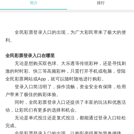
简介
排行
全民彩票登录入口的出现，为广大彩民带来了极大的便
利。
全民彩票登录入口在哪里
无论是想购买双色球、大乐透等传统彩种，还是寻找刺
激的时时彩、快三等高频彩种，只需打开手机或电脑，登陆
全民彩票网站或App，就可以随时随地进行购彩。
登录入口简洁明了，操作流畅，资金安全有保障，给用
户带来了极佳的购彩体验。
同时，全民彩票登录入口还提供了丰富的玩法和优惠活
动，让彩民们有更多的选择和机会。
无论是单式投注还是复式投注，都能通过登录入口轻松
完成。
全民彩票登录入口的出现，让购彩变得更加简单便捷，