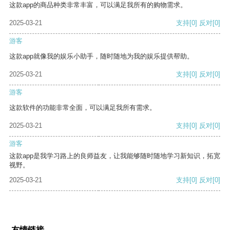
这款app的商品种类非常丰富，可以满足我所有的购物需求。
2025-03-21
支持
[0]
反对
[0]
游客
这款app就像我的娱乐小助手，随时随地为我的娱乐提供帮助。
2025-03-21
支持
[0]
反对
[0]
游客
这款软件的功能非常全面，可以满足我所有需求。
2025-03-21
支持
[0]
反对
[0]
游客
这款app是我学习路上的良师益友，让我能够随时随地学习新知识，拓宽
视野。
2025-03-21
支持
[0]
反对
[0]
友情链接